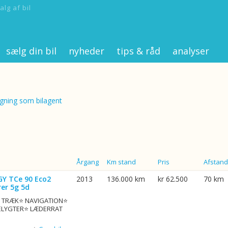
alg af bil
sælg din bil
nyheder
tips & råd
analyser
ning som bilagent
Årgang
Km stand
Pris
Afstand
GY TCe 90 Eco2
2013
136.000 km
kr 62.500
70 km
er 5g 5d
G. TRÆK⭐ NAVIGATION⭐
ELYGTER⭐ LÆDERRAT