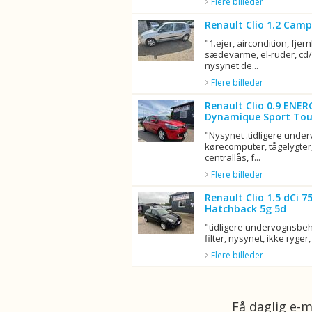
Flere billeder
Renault Clio 1.2 Camp
"1.ejer, aircondition, fjern
sædevarme, el-ruder, cd/r
nysynet de...
Flere billeder
Renault Clio 0.9 ENER
Dynamique Sport Tou
"Nysynet .tidligere unde
kørecomputer, tågelygter,
centrallås, f...
Flere billeder
Renault Clio 1.5 dCi 
Hatchback 5g 5d
"tidligere undervognsbeha
filter, nysynet, ikke ryger, 
Flere billeder
Få daglig e-m