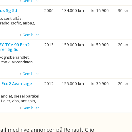
Gem bilen
us 5g 5d
2006
134.000 km
kr 16.900
30 km
b. centrallås,
adio, isofix, airbag,
Gem bilen
GY TCe 90 Eco2
2013
159.000 km
kr 59.900
20 km
rer 5g 5d
rvognsbehandlet,
 træk, aircondition,
Gem bilen
75 Eco2 Avantage
2012
155.000 km
kr 39.900
20 km
ndlet, diesel partikel
1 ejer, abs, antispin, ...
Gem bilen
ail med nye annoncer på Renault Clio