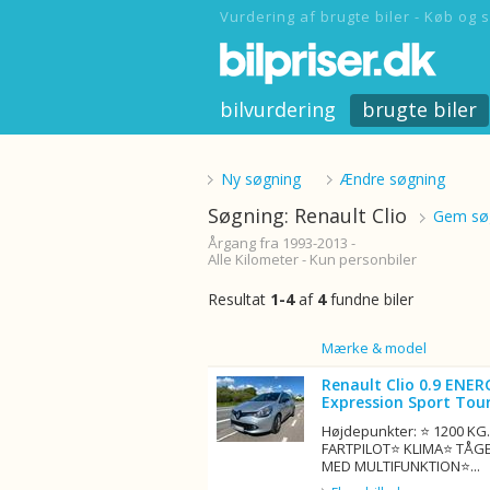
Vurdering af brugte biler - Køb og s
bilvurdering
brugte biler
Ny søgning
Ændre søgning
Søgning: Renault Clio
Gem søg
Årgang fra 1993-2013 -
Alle Kilometer - Kun personbiler
Resultat
1-4
af
4
fundne biler
Billede
Mærke & model
Renault Clio 0.9 ENER
Expression Sport Tour
Højdepunkter: ⭐ 1200 K
FARTPILOT⭐ KLIMA⭐ TÅG
MED MULTIFUNKTION⭐...