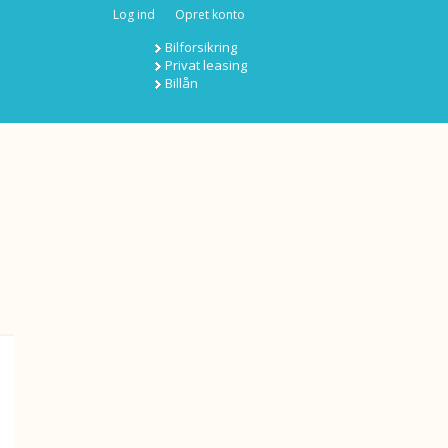
Log ind
Opret konto
Bilforsikring
Privat leasing
Billån