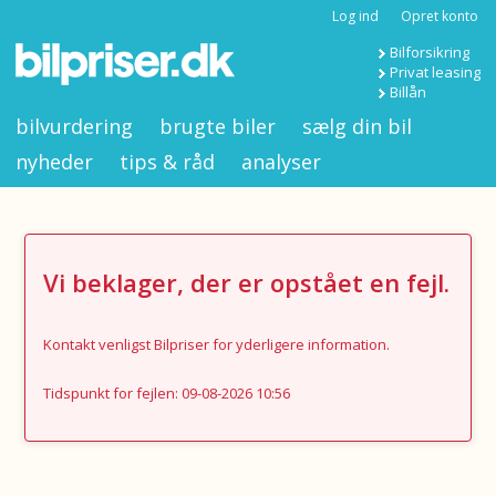
Log ind
Opret konto
Bilforsikring
Privat leasing
Billån
bilvurdering
brugte biler
sælg din bil
nyheder
tips & råd
analyser
Vi beklager, der er opstået en fejl.
Kontakt venligst Bilpriser for yderligere information.
Tidspunkt for fejlen: 09-08-2026 10:56