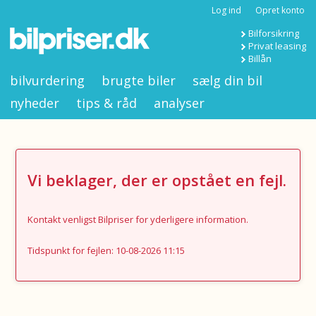
Log ind
Opret konto
Bilforsikring
Privat leasing
Billån
bilvurdering
brugte biler
sælg din bil
nyheder
tips & råd
analyser
Vi beklager, der er opstået en fejl.
Kontakt venligst Bilpriser for yderligere information.
Tidspunkt for fejlen: 10-08-2026 11:15