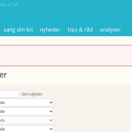
alg af bil
sælg din bil
nyheder
tips & råd
analyser
er
Skal udfyldes