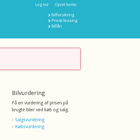
Log ind
Opret konto
Bilforsikring
Privat leasing
Billån
Bilvurdering
Få en vurdering af prisen på
brugte biler ved køb og salg.
Salgsvurdering
Købsvurdering