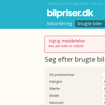
Vurdering af brugte biler - Køb og s
bilvurdering
brugte biler
Vigtig meddelelse:
Ikke alle felter er udfyldt:
Søg efter brugte bil
Dit postnummer
Kategori
Mærke
Model
Karosseri