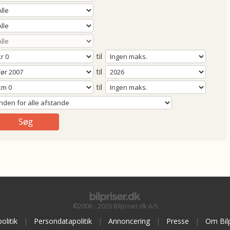
til
til
til
©2006 - 2026 Bilpriser.dk A/S
olitik
|
Persondatapolitik
|
Annoncering
|
Presse
|
Om Bilp