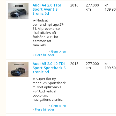
Audi A4 2.0 TFSI
2016
277.000
kr
Sport Avant S
km
139.9
tronic 5d
☀️ Nedsat
bemanding i uge 27-
31. Al prøvekørsel
skal aftales på
forhånd ☀️⭐ Flot
sammensat
familiebi...
Gem bilen
Flere billeder
Audi A5 2.0 40 TDI
2018
277.000
kr
Sport Sportback S
km
199.5
tronic 5d
⭐ Super flot ny
model A5 Sportsback
m. sort optikpakke
⭐✅ Audi virtual
cockpit m.
navigations visnin...
Gem bilen
Flere billeder