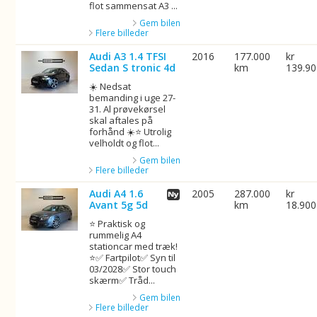
flot sammensat A3 ...
Gem bilen
Flere billeder
Audi A3 1.4 TFSI
2016
177.000
kr
Sedan S tronic 4d
km
139.9
☀️ Nedsat
bemanding i uge 27-
31. Al prøvekørsel
skal aftales på
forhånd ☀️⭐ Utrolig
velholdt og flot...
Gem bilen
Flere billeder
Audi A4 1.6
2005
287.000
kr
Avant 5g 5d
km
18.900
⭐ Praktisk og
rummelig A4
stationcar med træk!
⭐✅ Fartpilot✅ Syn til
03/2028✅ Stor touch
skærm✅ Tråd...
Gem bilen
Flere billeder