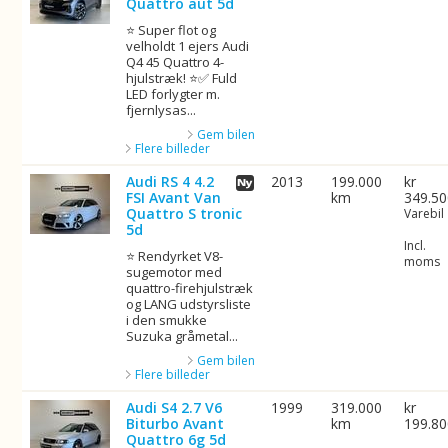
Quattro aut 5d
⭐ Super flot og
velholdt 1 ejers Audi
Q4 45 Quattro 4-
hjulstræk! ⭐✅ Fuld
LED forlygter m.
fjernlysas...
Gem bilen
Flere billeder
Audi RS 4 4.2
2013
199.000
kr
FSI Avant Van
km
349.5
Quattro S tronic
Varebil
5d
Incl.
⭐ Rendyrket V8-
moms
sugemotor med
quattro-firehjulstræk
og LANG udstyrsliste
i den smukke
Suzuka gråmetal...
Gem bilen
Flere billeder
Audi S4 2.7 V6
1999
319.000
kr
Biturbo Avant
km
199.8
Quattro 6g 5d