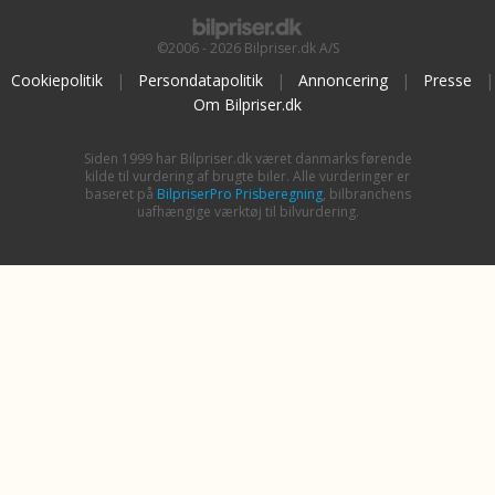
©2006 - 2026 Bilpriser.dk A/S
Cookiepolitik
|
Persondatapolitik
|
Annoncering
|
Presse
|
Om Bilpriser.dk
Siden 1999 har Bilpriser.dk været danmarks førende
kilde til vurdering af brugte biler. Alle vurderinger er
baseret på
BilpriserPro Prisberegning
, bilbranchens
uafhængige værktøj til bilvurdering.