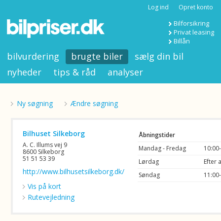
Log ind
Opret konto
Bilforsikring
Privat leasing
Billån
bilvurdering
brugte biler
sælg din bil
nyheder
tips & råd
analyser
Ny søgning
Ændre søgning
Bilhuset Silkeborg
Åbningstider
A. C. Illums vej 9
Mandag - Fredag
10:00
8600 Silkeborg
51 51 53 39
Lørdag
Efter 
http://www.bilhusetsilkeborg.dk/
Søndag
11:00
Vis på kort
Rutevejledning