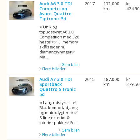
Audi A6 3.0 TDI
2017
171.000
kr
Competition
km
424.9
Avant Quattro
Tiptronic 5d
⭐ Unik og
topudstyret A6 3,0
Competition med 326
heste!⭐✅ El memory
skålsæder m.
diamantsyninger✅
Ma...
Gem bilen
Flere billeder
Audi A7 3.0 TDI
2015
187.000
kr
Sportback
km
279.5
Quattro S tronic
5d
⭐ Lang udstyrsliste!
Bl.a. komfortadgang
og matrix lygter! ⭐ ✅
S-line exteriør &
interiør pakke✅ Ful...
Gem bilen
Flere billeder