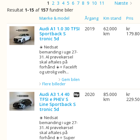
1
2
3
4
5
6
7
8
9
10
11
Næste
Resultat
1-15
af
157
fundne biler
Billede
Mærke & model
Årgang
Km stand
Pris
Audi A1 1.0 30 TFSI
2019
62.000
kr
Sportback S
km
179.8
tronic 5d
☀️ Nedsat
bemanding i uge 27-
31. Al prøvekørsel
skal aftales på
forhånd ☀️⭐ Facelift
og utrolig velh...
Gem bilen
Flere billeder
Audi A3 1.4 40
2020
85.000
kr
TFSI e PHEV S
km
229.5
Line Sportback S
tronic 5d
☀️ Nedsat
bemanding i uge 27-
31. Al prøvekørsel
skal aftales på
forhånd ☀️⭐ Super