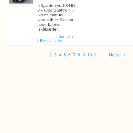
⭐ Sjælden Audi S4 B5
Bi-Turbo Quattro ⭐ ✅
6-trins manuel
gearskifte✅ S4 sport
læderkabine
(skålsæder...
Gem bilen
Flere billeder
1
2
3
4
5
6
7
8
9
10
11
Næste