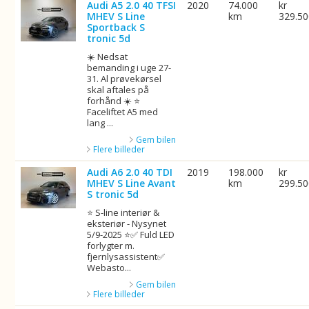
Audi A5 2.0 40 TFSI
2020
74.000
kr
MHEV S Line
km
329.5
Sportback S
tronic 5d
☀️ Nedsat
bemanding i uge 27-
31. Al prøvekørsel
skal aftales på
forhånd ☀️ ⭐
Faceliftet A5 med
lang ...
Gem bilen
Flere billeder
Audi A6 2.0 40 TDI
2019
198.000
kr
MHEV S Line Avant
km
299.5
S tronic 5d
⭐ S-line interiør &
eksteriør - Nysynet
5/9-2025 ⭐✅ Fuld LED
forlygter m.
fjernlysassistent✅
Webasto...
Gem bilen
Flere billeder