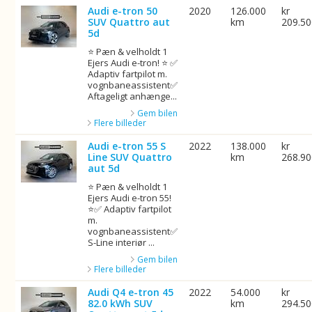
Audi e-tron 50
2020
126.000
kr
SUV Quattro aut
km
209.5
5d
⭐ Pæn & velholdt 1
Ejers Audi e-tron! ⭐ ✅
Adaptiv fartpilot m.
vognbaneassistent✅
Aftageligt anhænge...
Gem bilen
Flere billeder
Audi e-tron 55 S
2022
138.000
kr
Line SUV Quattro
km
268.9
aut 5d
⭐ Pæn & velholdt 1
Ejers Audi e-tron 55!
⭐✅ Adaptiv fartpilot
m.
vognbaneassistent✅
S-Line interiør ...
Gem bilen
Flere billeder
Audi Q4 e-tron 45
2022
54.000
kr
82.0 kWh SUV
km
294.5