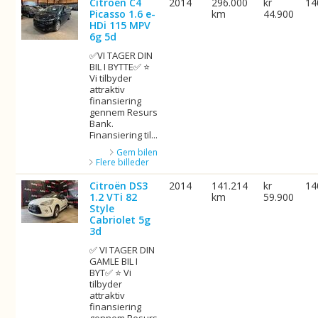
Citroën C4
2014
296.000
kr
14
Picasso 1.6 e-
km
44.900
HDi 115 MPV
6g 5d
✅VI TAGER DIN
BIL I BYTTE✅ ⭐
Vi tilbyder
attraktiv
finansiering
gennem Resurs
Bank.
Finansiering til...
Gem bilen
Flere billeder
Citroën DS3
2014
141.214
kr
14
1.2 VTi 82
km
59.900
Style
Cabriolet 5g
3d
✅ VI TAGER DIN
GAMLE BIL I
BYT✅ ⭐ Vi
tilbyder
attraktiv
finansiering