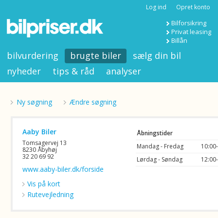
Log ind
Opret konto
Bilforsikring
Privat leasing
Billån
bilvurdering
brugte biler
sælg din bil
nyheder
tips & råd
analyser
Ny søgning
Ændre søgning
Aaby Biler
Åbningstider
Tomsagervej 13
Mandag - Fredag
10:00
8230 Åbyhøj
32 20 69 92
Lørdag - Søndag
12:00
www.aaby-biler.dk/forside
Vis på kort
Rutevejledning