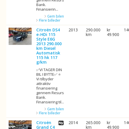
gennem Resurs
Bank.
Finansierin...
Gem bilen
Flere billeder
Citroën DS4
2013
290.000
kr
14
e-HDi 115
km
49.900
Style E6G
2013 290.000
km Diesel
Automatisk
115 hk 117
g/km
✅VI TAGER DIN
BIL I BYTTE✅ ⭐
Vi tilbyder
attraktiv
finansiering
gennem Resurs
Bank.
Finansiering til...
Gem bilen
Flere billeder
Citroën
2014
265.000
kr
14
Grand C4
km
49.900