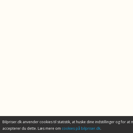
Bilpriser.dk anvender cookies til statistik, at huske dine indstillinger og for at
accepterer du dette. Læs mere om
cookies på bilpriser.dk
.