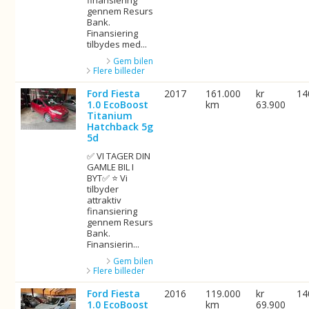
finansiering
gennem Resurs
Bank.
Finansiering
tilbydes med...
Gem bilen
Flere billeder
Ford Fiesta
2017
161.000
kr
14
1.0 EcoBoost
km
63.900
Titanium
Hatchback 5g
5d
✅ VI TAGER DIN
GAMLE BIL I
BYT✅ ⭐ Vi
tilbyder
attraktiv
finansiering
gennem Resurs
Bank.
Finansierin...
Gem bilen
Flere billeder
Ford Fiesta
2016
119.000
kr
14
1.0 EcoBoost
km
69.900