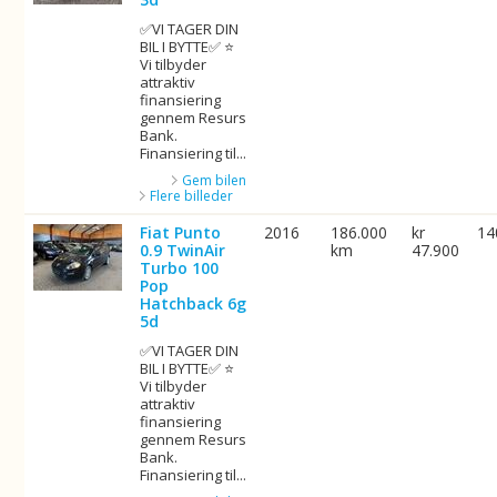
✅VI TAGER DIN
BIL I BYTTE✅ ⭐
Vi tilbyder
attraktiv
finansiering
gennem Resurs
Bank.
Finansiering til...
Gem bilen
Flere billeder
Fiat Punto
2016
186.000
kr
14
0.9 TwinAir
km
47.900
Turbo 100
Pop
Hatchback 6g
5d
✅VI TAGER DIN
BIL I BYTTE✅ ⭐
Vi tilbyder
attraktiv
finansiering
gennem Resurs
Bank.
Finansiering til...