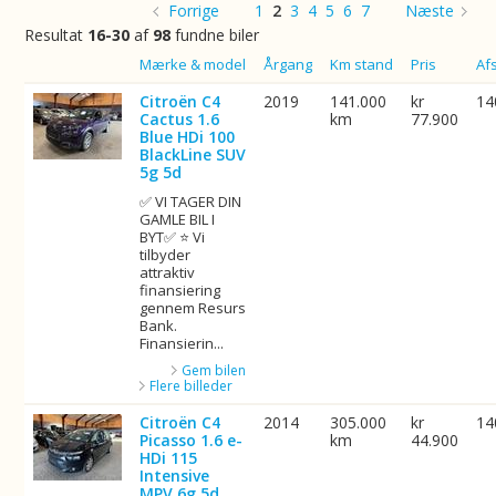
Forrige
1
2
3
4
5
6
7
Næste
Resultat
16-30
af
98
fundne biler
Billede
Mærke & model
Årgang
Km stand
Pris
Af
Citroën C4
2019
141.000
kr
14
Cactus 1.6
km
77.900
Blue HDi 100
BlackLine SUV
5g 5d
✅ VI TAGER DIN
GAMLE BIL I
BYT✅ ⭐ Vi
tilbyder
attraktiv
finansiering
gennem Resurs
Bank.
Finansierin...
Gem bilen
Flere billeder
Citroën C4
2014
305.000
kr
14
Picasso 1.6 e-
km
44.900
HDi 115
Intensive
MPV 6g 5d