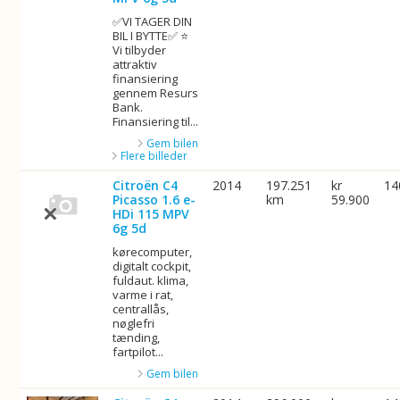
✅VI TAGER DIN
BIL I BYTTE✅ ⭐
Vi tilbyder
attraktiv
finansiering
gennem Resurs
Bank.
Finansiering til...
Gem bilen
Flere billeder
Citroën C4
2014
197.251
kr
14
Picasso 1.6 e-
km
59.900
HDi 115 MPV
6g 5d
kørecomputer,
digitalt cockpit,
fuldaut. klima,
varme i rat,
centrallås,
nøglefri
tænding,
fartpilot...
Gem bilen