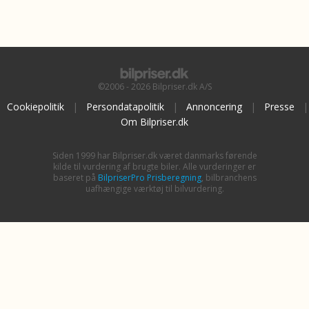
©2006 - 2026 Bilpriser.dk A/S
Cookiepolitik
|
Persondatapolitik
|
Annoncering
|
Presse
|
Om Bilpriser.dk
Siden 1999 har Bilpriser.dk været danmarks førende
kilde til vurdering af brugte biler. Alle vurderinger er
baseret på
BilpriserPro Prisberegning
, bilbranchens
uafhængige værktøj til bilvurdering.