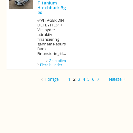
Titanium
Hatchback 5g
5d
✅VI TAGER DIN
BIL I BYTTE✅ ⭐
Vi tilbyder
attraktiv
finansiering
gennem Resurs
Bank.
Finansiering til...
Gem bilen
Flere billeder
Forrige
1
2
3
4
5
6
7
Næste