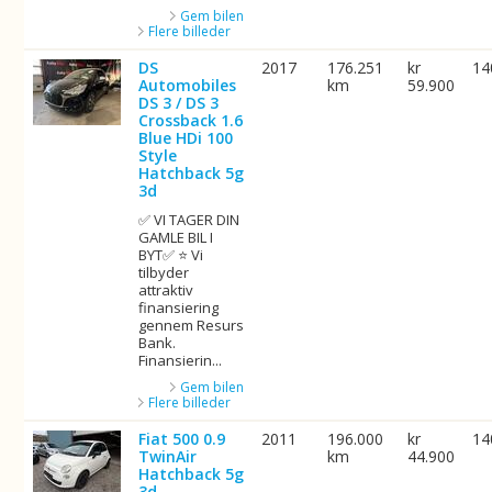
Gem bilen
Flere billeder
DS
2017
176.251
kr
14
Automobiles
km
59.900
DS 3 / DS 3
Crossback 1.6
Blue HDi 100
Style
Hatchback 5g
3d
✅ VI TAGER DIN
GAMLE BIL I
BYT✅ ⭐ Vi
tilbyder
attraktiv
finansiering
gennem Resurs
Bank.
Finansierin...
Gem bilen
Flere billeder
Fiat 500 0.9
2011
196.000
kr
14
TwinAir
km
44.900
Hatchback 5g
3d