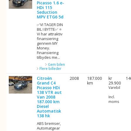
Picasso 1.6 e-
HDi 115
Seduction
MPV ETG6 5d
✅VI TAGER DIN
BIL I BYTTE✅ ⭐
Vi har attraktiv
finansiering
gennem MY
Money.
Finansiering
tilbydes me...
Gem bilen
Flere billeder
Citroën
2008
187.000
kr
14
Grand C4
km
29.900
Picasso HDi
Varebil
138 VTR aut
Van 2008
Incl.
187.000 km
moms
Diesel
Automatisk
138 hk
ABS bremser,
Automatgear