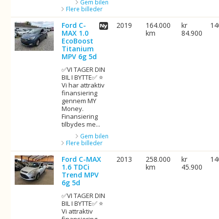
Gem bilen
Flere billeder
Ford C-
2019
164.000
kr
14
MAX 1.0
km
84.900
EcoBoost
Titanium
MPV 6g 5d
✅VI TAGER DIN
BIL I BYTTE✅ ⭐
Vi har attraktiv
finansiering
gennem MY
Money.
Finansiering
tilbydes me...
Gem bilen
Flere billeder
Ford C-MAX
2013
258.000
kr
14
1.6 TDCi
km
45.900
Trend MPV
6g 5d
✅VI TAGER DIN
BIL I BYTTE✅ ⭐
Vi attraktiv