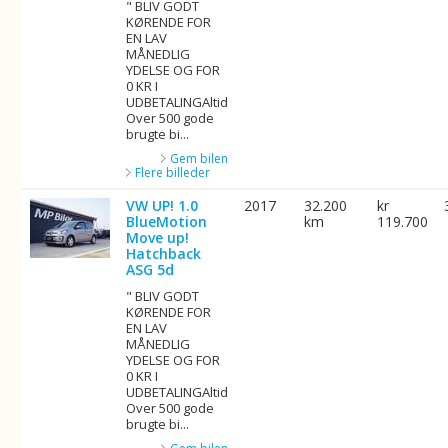
" BLIV GODT
KØRENDE FOR
EN LAV
MÅNEDLIG
YDELSE OG FOR
0 KR I
UDBETALINGAltid
Over 500 gode
brugte bi...
Gem bilen
Flere billeder
VW UP! 1.0
2017
32.200
kr
BlueMotion
km
119.700
Move up!
Hatchback
ASG 5d
" BLIV GODT
KØRENDE FOR
EN LAV
MÅNEDLIG
YDELSE OG FOR
0 KR I
UDBETALINGAltid
Over 500 gode
brugte bi...