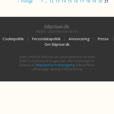
Forrige
1
...
12
13
14
15
16
17
18
19
20
21
©2006 - 2026 Bilpriser.dk A/S
Cookiepolitik
|
Persondatapolitik
|
Annoncering
|
Presse
|
Om Bilpriser.dk
Siden 1999 har Bilpriser.dk været danmarks førende
kilde til vurdering af brugte biler. Alle vurderinger er
baseret på
BilpriserPro Prisberegning
, bilbranchens
uafhængige værktøj til bilvurdering.