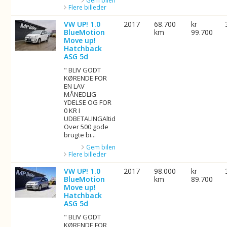
Gem bilen
Flere billeder
VW UP! 1.0
2017
68.700
kr
BlueMotion
km
99.700
Move up!
Hatchback
ASG 5d
" BLIV GODT
KØRENDE FOR
EN LAV
MÅNEDLIG
YDELSE OG FOR
0 KR I
UDBETALINGAltid
Over 500 gode
brugte bi...
Gem bilen
Flere billeder
VW UP! 1.0
2017
98.000
kr
BlueMotion
km
89.700
Move up!
Hatchback
ASG 5d
" BLIV GODT
KØRENDE FOR