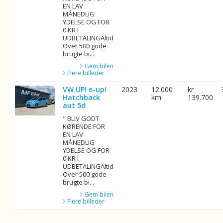
EN LAV
MÅNEDLIG
YDELSE OG FOR
0 KR I
UDBETALINGAltid
Over 500 gode
brugte bi...
Gem bilen
Flere billeder
VW UP! e-up!
2023
12.000
kr
Hatchback
km
139.700
aut 5d
" BLIV GODT
KØRENDE FOR
EN LAV
MÅNEDLIG
YDELSE OG FOR
0 KR I
UDBETALINGAltid
Over 500 gode
brugte bi...
Gem bilen
Flere billeder