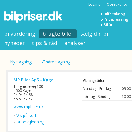
Log ind
Opret konto
Bilforsikring
Privat leasing
Billån
bilvurdering
brugte biler
sælg din bil
nyheder
tips & råd
analyser
Ny søgning
Ændre søgning
MP Biler ApS - Køge
Åbningstider
Tangmosevej 100
Mandag - Fredag
09:00
4600 Køge
24 94 34 68
Lørdag - Søndag
10:00
56 63 52 52
www.mpbiler.dk
Vis på kort
Rutevejledning