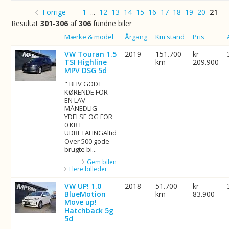
Forrige
1
...
12
13
14
15
16
17
18
19
20
21
Resultat
301-306
af
306
fundne biler
Billede
Mærke & model
Årgang
Km stand
Pris
VW Touran 1.5
2019
151.700
kr
TSI Highline
km
209.900
MPV DSG 5d
" BLIV GODT
KØRENDE FOR
EN LAV
MÅNEDLIG
YDELSE OG FOR
0 KR I
UDBETALINGAltid
Over 500 gode
brugte bi...
Gem bilen
Flere billeder
VW UP! 1.0
2018
51.700
kr
BlueMotion
km
83.900
Move up!
Hatchback 5g
5d