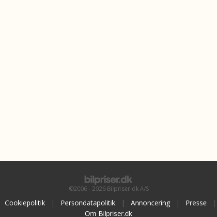
©2006 - 2026 Bilpriser.dk A/S
Cookiepolitik
|
Persondatapolitik
|
Annoncering
|
Presse
|
Om Bilpriser.dk