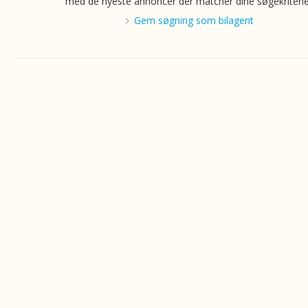
med de nyeste annoncer der matcher dine søgekriterie
Gem søgning som bilagent