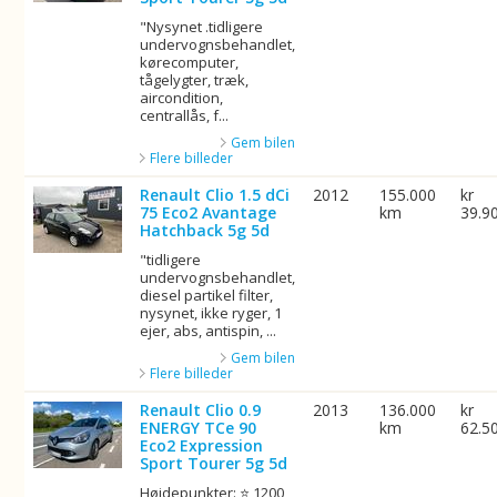
"Nysynet .tidligere
undervognsbehandlet,
kørecomputer,
tågelygter, træk,
aircondition,
centrallås, f...
Gem bilen
Flere billeder
Renault Clio 1.5 dCi
2012
155.000
kr
75 Eco2 Avantage
km
39.9
Hatchback 5g 5d
"tidligere
undervognsbehandlet,
diesel partikel filter,
nysynet, ikke ryger, 1
ejer, abs, antispin, ...
Gem bilen
Flere billeder
Renault Clio 0.9
2013
136.000
kr
ENERGY TCe 90
km
62.5
Eco2 Expression
Sport Tourer 5g 5d
Højdepunkter: ⭐ 1200