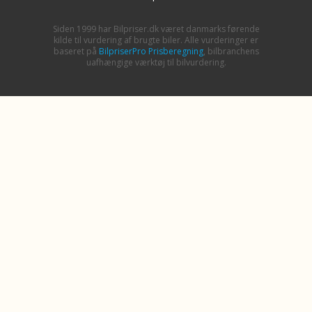
Siden 1999 har Bilpriser.dk været danmarks førende
kilde til vurdering af brugte biler. Alle vurderinger er
baseret på
BilpriserPro Prisberegning
, bilbranchens
uafhængige værktøj til bilvurdering.