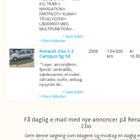
KG. TRÆK⭐
NAVIGATION⭐
FARTPILOT⭐ KLIMA⭐
TÅGELYGTER⭐
LÆDERRAT MED
MULTIFUNKTION⭐...
Gem bilen
Flere billeder
Renault Clio 1.2
2006
134.000
kr
Campus 5g 5d
km
16.9
"1.ejer, aircondition,
fjernb. centrallås,
sædevarme, el-ruder,
cd/radio, isofix, airbag,
nysynet de...
Gem bilen
Flere billeder
Få daglig e-mail med nye annoncer på Ren
Clio
Gem denne søgning som bilagent og modtag en daglig e