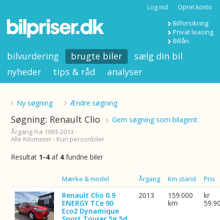
Log ind
Opret konto
Bilforsikring
Privat leasing
Billån
bilvurdering
brugte biler
sælg din bil
nyheder
tips & råd
analyser
Ny søgning
Ændre søgning
Søgning: Renault Clio
Gem søgning som bilagent
Årgang fra 1993-2013 -
Alle Kilometer - Kun personbiler
Resultat
1-4
af
4
fundne biler
Billede
Mærke & model
Årgang
Km stand
Pris
Renault Clio 0.9
2013
159.000
kr
ENERGY TCe 90
km
59.9
Eco2 Dynamique
Sport Tourer 5g 5d