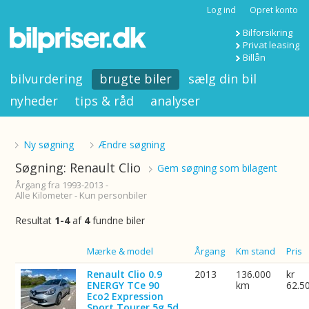
Log ind
Opret konto
Bilforsikring
Privat leasing
Billån
bilvurdering
brugte biler
sælg din bil
nyheder
tips & råd
analyser
Ny søgning
Ændre søgning
Søgning: Renault Clio
Gem søgning som bilagent
Årgang fra 1993-2013 -
Alle Kilometer - Kun personbiler
Resultat
1-4
af
4
fundne biler
Billede
Mærke & model
Årgang
Km stand
Pris
Renault Clio 0.9
2013
136.000
kr
ENERGY TCe 90
km
62.5
Eco2 Expression
Sport Tourer 5g 5d