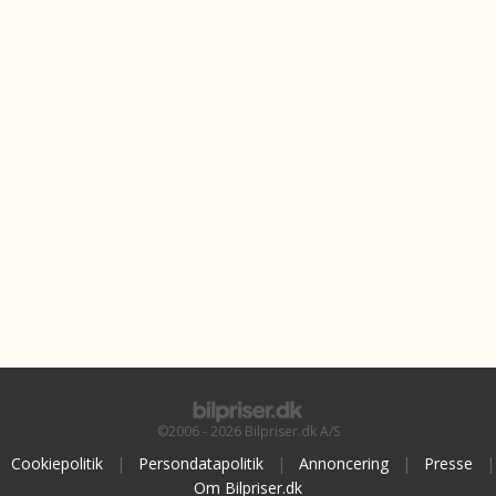
©2006 - 2026 Bilpriser.dk A/S
Cookiepolitik
|
Persondatapolitik
|
Annoncering
|
Presse
|
Om Bilpriser.dk