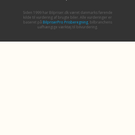
Siden 1999 har Bilpriser.dk været danmarks førende
kilde til vurdering af brugte biler. Alle vurderinger er
baseret på
BilpriserPro Prisberegning
, bilbranchens
uafhængige værktøj til bilvurdering.