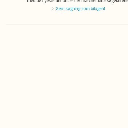
med de nyeste annoncer der matcher dine søgekriterie
Gem søgning som bilagent