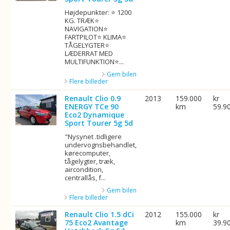
Højdepunkter: ⭐ 1200
KG. TRÆK⭐
NAVIGATION⭐
FARTPILOT⭐ KLIMA⭐
TÅGELYGTER⭐
LÆDERRAT MED
MULTIFUNKTION⭐...
Gem bilen
Flere billeder
Renault Clio 0.9
2013
159.000
kr
ENERGY TCe 90
km
59.9
Eco2 Dynamique
Sport Tourer 5g 5d
"Nysynet .tidligere
undervognsbehandlet,
kørecomputer,
tågelygter, træk,
aircondition,
centrallås, f...
Gem bilen
Flere billeder
Renault Clio 1.5 dCi
2012
155.000
kr
75 Eco2 Avantage
km
39.9