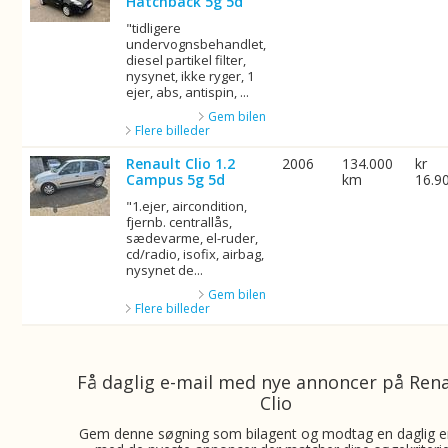
Hatchback 5g 5d
"tidligere
undervognsbehandlet,
diesel partikel filter,
nysynet, ikke ryger, 1
ejer, abs, antispin, ...
Gem bilen
Flere billeder
Renault Clio 1.2
2006
134.000
kr
Campus 5g 5d
km
16.9
"1.ejer, aircondition,
fjernb. centrallås,
sædevarme, el-ruder,
cd/radio, isofix, airbag,
nysynet de...
Gem bilen
Flere billeder
Få daglig e-mail med nye annoncer på Ren
Clio
Gem denne søgning som bilagent og modtag en daglig e