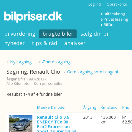
Log ind
Opret konto
Bilforsikring
Privat leasing
Billån
bilvurdering
brugte biler
sælg din bil
nyheder
tips & råd
analyser
Ny søgning
Ændre søgning
Søgning: Renault Clio
Gem søgning som bilagent
Årgang fra 1993-2013 -
Alle Kilometer - Kun personbiler
Resultat
1-4
af
4
fundne biler
Billede
Mærke & model
Årgang
Km stand
Pris
Renault Clio 0.9
2013
136.000
kr
ENERGY TCe 90
km
62.5
Eco2 Expression
Sport Tourer 5g 5d