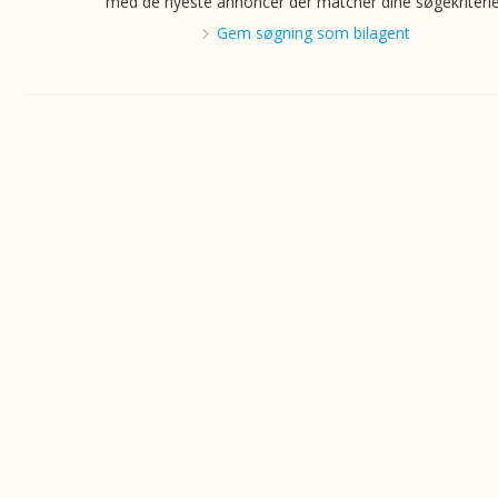
med de nyeste annoncer der matcher dine søgekriterie
Gem søgning som bilagent