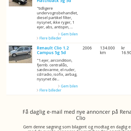
Hatchback 5g 5d
"tidligere
undervognsbehandlet,
diesel partikel filter,
nysynet, ikke ryger, 1
ejer, abs, antispin, ...
Gem bilen
Flere billeder
Renault Clio 1.2
2006
134.000
kr
Campus 5g 5d
km
16.9
"1.ejer, aircondition,
fjernb. centrallås,
sædevarme, el-ruder,
cd/radio, isofix, airbag,
nysynet de...
Gem bilen
Flere billeder
Få daglig e-mail med nye annoncer på Ren
Clio
Gem denne søgning som bilagent og modtag en daglig e