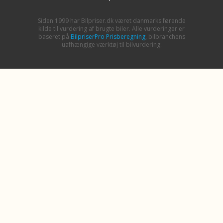
Siden 1999 har Bilpriser.dk været danmarks førende
kilde til vurdering af brugte biler. Alle vurderinger er
baseret på
BilpriserPro Prisberegning
, bilbranchens
uafhængige værktøj til bilvurdering.