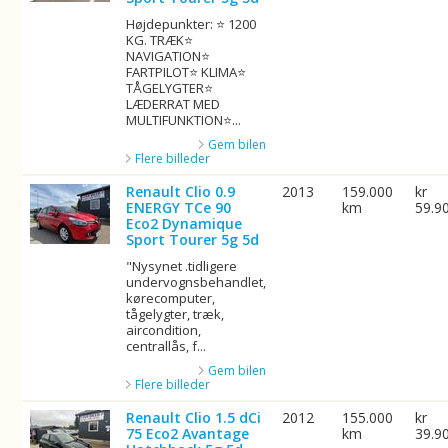
Højdepunkter: ⭐ 1200
KG. TRÆK⭐
NAVIGATION⭐
FARTPILOT⭐ KLIMA⭐
TÅGELYGTER⭐
LÆDERRAT MED
MULTIFUNKTION⭐...
Gem bilen
Flere billeder
Renault Clio 0.9
2013
159.000
kr
ENERGY TCe 90
km
59.9
Eco2 Dynamique
Sport Tourer 5g 5d
"Nysynet .tidligere
undervognsbehandlet,
kørecomputer,
tågelygter, træk,
aircondition,
centrallås, f...
Gem bilen
Flere billeder
Renault Clio 1.5 dCi
2012
155.000
kr
75 Eco2 Avantage
km
39.9