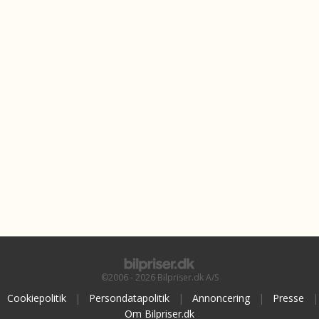
©2006 - 2026 Bilpriser.dk A/S
Cookiepolitik
|
Persondatapolitik
|
Annoncering
|
Presse
|
Om Bilpriser.dk