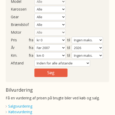
Model
Karosseri
Gear
Brændstof
Motor
Pris
fra
til
Årgang
fra
til
ometer
fra
til
Afstand
Bilvurdering
Få en vurdering af prisen på brugte biler ved køb og salg.
Salgsvurdering
Købsvurdering