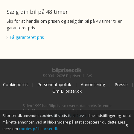
Sælg din bil på 48 timer
Slip for at handle om prisen og sælg din bil på 48 timer til en
garanteret pris.
Få garanteret pris
©2006 - 2026 Bilpriser.dk A/S
Cookiepolitik
|
Persondatapolitik
|
Annoncering
|
Presse
|
Om Bilpriser.dk
Siden 1999 har Bilpriser.dk været danmarks førende
kilde til vurdering af brugte biler. Alle vurderinger er
baseret på
BilpriserPro Prisberegning
, bilbranchens
Bilpriser.dk anvender cookies til statistik, at huske dine indstillinger og for at
uafhængige værktøj til bilvurdering.
målrette annoncer. Ved at klikke videre på sitet accepterer du dette. Læs
X
mere om
cookies på bilpriser.dk
.