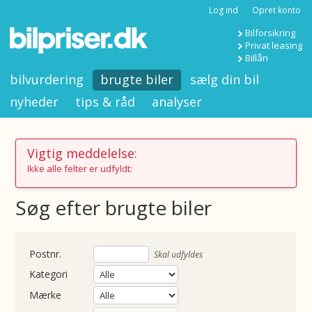
Log ind
Opret konto
Bilforsikring
Privat leasing
Billån
bilvurdering
brugte biler
sælg din bil
nyheder
tips & råd
analyser
Vigtig meddelelse:
Ikke alle felter er udfyldt:
Søg efter brugte biler
nummer
Skal udfyldes
Kategori
Mærke