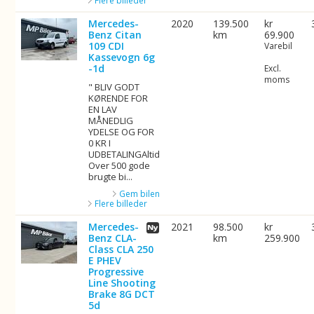
Flere billeder
Mercedes-
2020
139.500
kr
Benz Citan
km
69.900
109 CDI
Varebil
Kassevogn 6g
-1d
Excl.
moms
" BLIV GODT
KØRENDE FOR
EN LAV
MÅNEDLIG
YDELSE OG FOR
0 KR I
UDBETALINGAltid
Over 500 gode
brugte bi...
Gem bilen
Flere billeder
Mercedes-
2021
98.500
kr
Benz CLA-
km
259.900
Class CLA 250
E PHEV
Progressive
Line Shooting
Brake 8G DCT
5d