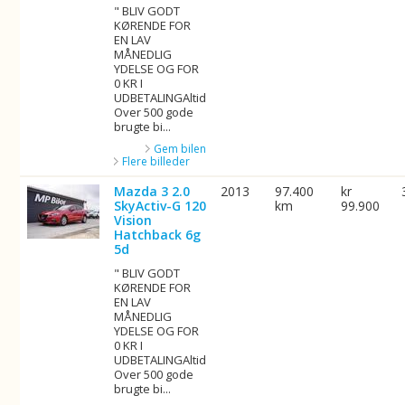
" BLIV GODT
KØRENDE FOR
EN LAV
MÅNEDLIG
YDELSE OG FOR
0 KR I
UDBETALINGAltid
Over 500 gode
brugte bi...
Gem bilen
Flere billeder
Mazda 3 2.0
2013
97.400
kr
SkyActiv-G 120
km
99.900
Vision
Hatchback 6g
5d
" BLIV GODT
KØRENDE FOR
EN LAV
MÅNEDLIG
YDELSE OG FOR
0 KR I
UDBETALINGAltid
Over 500 gode
brugte bi...