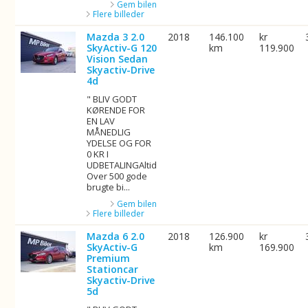
Gem bilen
Flere billeder
Mazda 3 2.0
2018
146.100
kr
SkyActiv-G 120
km
119.900
Vision Sedan
Skyactiv-Drive
4d
" BLIV GODT
KØRENDE FOR
EN LAV
MÅNEDLIG
YDELSE OG FOR
0 KR I
UDBETALINGAltid
Over 500 gode
brugte bi...
Gem bilen
Flere billeder
Mazda 6 2.0
2018
126.900
kr
SkyActiv-G
km
169.900
Premium
Stationcar
Skyactiv-Drive
5d