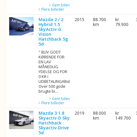
Gem bilen
Flere billeder
Mazda 2 / 2
2015
88.700
kr
Hybrid 1.5
km
79.900
SkyActiv-G
Vision
Hatchback 5g
5d
" BLIV GODT
KØRENDE FOR
EN LAV
MÅNEDLIG
YDELSE OG FOR
0 KR I
UDBETALINGAltid
Over 500 gode
brugte bi...
Gem bilen
Flere billeder
Mazda 3 1.8
2019
88.000
kr
Skyactiv-D Sky
km
149.700
Hatchback
Skyactiv-Drive
5d