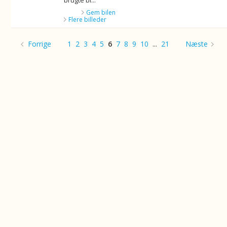
brugte bi...
Gem bilen
Flere billeder
Forrige
1
2
3
4
5
6
7
8
9
10
...
21
Næste