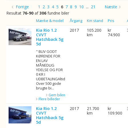
Forrige
1
2
3
4
5
6
7
8
9
10
...
21
Næste
Resultat
76-90
af
306
fundne biler
Billede
Mærke & model
Årgang
Km stand
Pris
Kia Rio 1.2
2017
105.200
kr
CVVT
km
74.900
Hatchback 5g
5d
" BLIV GODT
KØRENDE FOR
EN LAV
MÅNEDLIG
YDELSE OG FOR
0 KR I
UDBETALINGAltid
Over 500 gode
brugte bi...
Gem bilen
Flere billeder
Kia Rio 1.2
2017
21.700
kr
CVVT
km
109.900
Hatchback 5g
5d