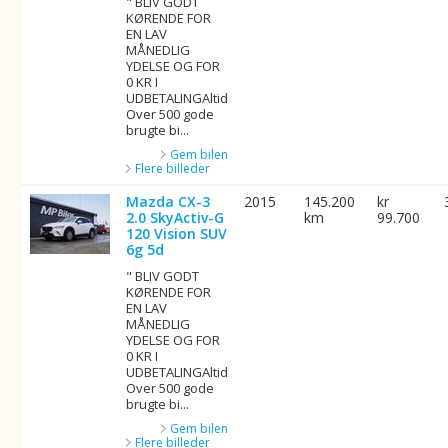
" BLIV GODT
KØRENDE FOR
EN LAV
MÅNEDLIG
YDELSE OG FOR
0 KR I
UDBETALINGAltid
Over 500 gode
brugte bi...
Gem bilen
Flere billeder
Mazda CX-3
2015
145.200
kr
2.0 SkyActiv-G
km
99.700
120 Vision SUV
6g 5d
" BLIV GODT
KØRENDE FOR
EN LAV
MÅNEDLIG
YDELSE OG FOR
0 KR I
UDBETALINGAltid
Over 500 gode
brugte bi...
Gem bilen
Flere billeder