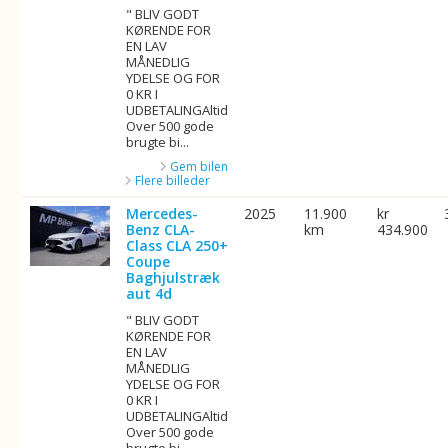
" BLIV GODT
KØRENDE FOR
EN LAV
MÅNEDLIG
YDELSE OG FOR
0 KR I
UDBETALINGAltid
Over 500 gode
brugte bi...
Gem bilen
Flere billeder
Mercedes-
2025
11.900
kr
Benz CLA-
km
434.900
Class CLA 250+
Coupe
Baghjulstræk
aut 4d
" BLIV GODT
KØRENDE FOR
EN LAV
MÅNEDLIG
YDELSE OG FOR
0 KR I
UDBETALINGAltid
Over 500 gode