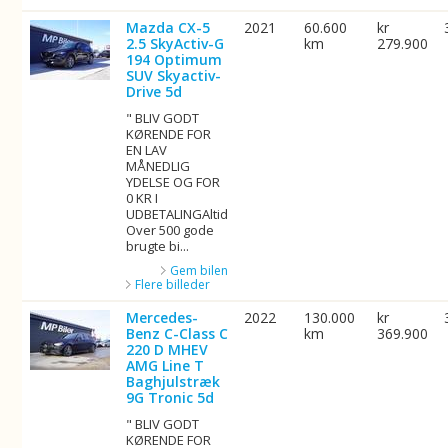
Mazda CX-5
2021
60.600
kr
2.5 SkyActiv-G
km
279.900
194 Optimum
SUV Skyactiv-
Drive 5d
" BLIV GODT
KØRENDE FOR
EN LAV
MÅNEDLIG
YDELSE OG FOR
0 KR I
UDBETALINGAltid
Over 500 gode
brugte bi...
Gem bilen
Flere billeder
Mercedes-
2022
130.000
kr
Benz C-Class C
km
369.900
220 D MHEV
AMG Line T
Baghjulstræk
9G Tronic 5d
" BLIV GODT
KØRENDE FOR