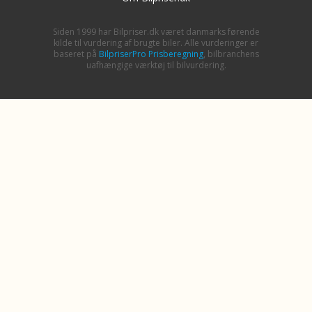
Siden 1999 har Bilpriser.dk været danmarks førende
kilde til vurdering af brugte biler. Alle vurderinger er
baseret på
BilpriserPro Prisberegning
, bilbranchens
uafhængige værktøj til bilvurdering.