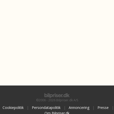
©2006 - 2026 Bilpriser.dk A/S
Cookiepolitik
|
Persondatapolitik
|
Annoncering
|
Presse
|
Om Bilpriser.dk