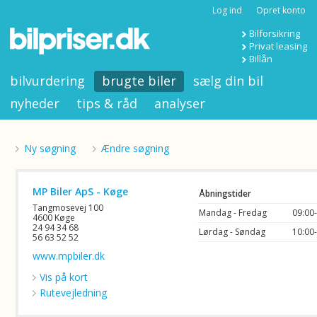
Log ind
Opret konto
Bilforsikring
Privat leasing
Billån
bilvurdering
brugte biler
sælg din bil
nyheder
tips & råd
analyser
Ny søgning
Ændre søgning
MP Biler ApS - Køge
Åbningstider
Tangmosevej 100
Mandag - Fredag
09:00
4600 Køge
24 94 34 68
Lørdag - Søndag
10:00
56 63 52 52
www.mpbiler.dk
Vis på kort
Rutevejledning