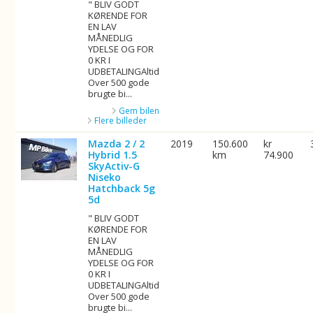
" BLIV GODT
KØRENDE FOR
EN LAV
MÅNEDLIG
YDELSE OG FOR
0 KR I
UDBETALINGAltid
Over 500 gode
brugte bi...
Gem bilen
Flere billeder
Mazda 2 / 2
2019
150.600
kr
Hybrid 1.5
km
74.900
SkyActiv-G
Niseko
Hatchback 5g
5d
" BLIV GODT
KØRENDE FOR
EN LAV
MÅNEDLIG
YDELSE OG FOR
0 KR I
UDBETALINGAltid
Over 500 gode
brugte bi...