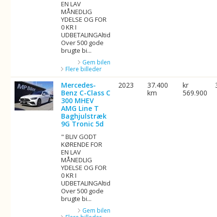
EN LAV
MÅNEDLIG
YDELSE OG FOR
0 KR I
UDBETALINGAltid
Over 500 gode
brugte bi...
Gem bilen
Flere billeder
Mercedes-
2023
37.400
kr
Benz C-Class C
km
569.900
300 MHEV
AMG Line T
Baghjulstræk
9G Tronic 5d
" BLIV GODT
KØRENDE FOR
EN LAV
MÅNEDLIG
YDELSE OG FOR
0 KR I
UDBETALINGAltid
Over 500 gode
brugte bi...
Gem bilen