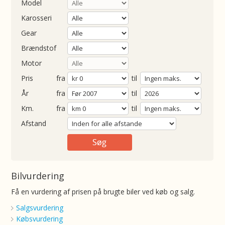
Model
Karosseri
Gear
Brændstof
Motor
Pris
fra
til
Årgang
fra
til
ometer
fra
til
Afstand
Bilvurdering
Få en vurdering af prisen på brugte biler ved køb og salg.
Salgsvurdering
Købsvurdering