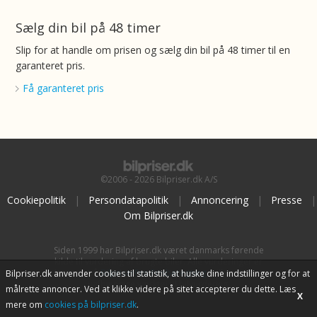
Sælg din bil på 48 timer
Slip for at handle om prisen og sælg din bil på 48 timer til en
garanteret pris.
Få garanteret pris
©2006 - 2026 Bilpriser.dk A/S
Cookiepolitik
|
Persondatapolitik
|
Annoncering
|
Presse
|
Om Bilpriser.dk
Siden 1999 har Bilpriser.dk været danmarks førende
kilde til vurdering af brugte biler. Alle vurderinger er
baseret på
BilpriserPro Prisberegning
, bilbranchens
Bilpriser.dk anvender cookies til statistik, at huske dine indstillinger og for at
uafhængige værktøj til bilvurdering.
målrette annoncer. Ved at klikke videre på sitet accepterer du dette. Læs
X
mere om
cookies på bilpriser.dk
.