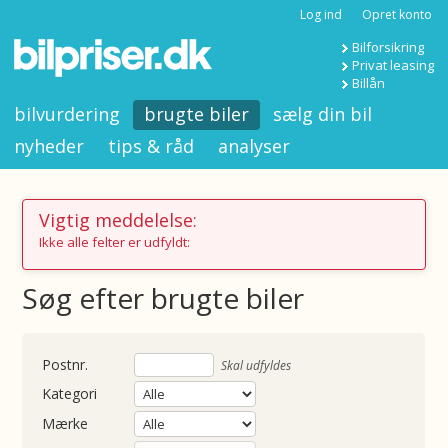
Log ind
Opret konto
Bilforsikring
Privat leasing
Billån
bilvurdering
brugte biler
sælg din bil
nyheder
tips & råd
analyser
Vigtig meddelelse:
Ikke alle felter er udfyldt:
Søg efter brugte biler
nummer
Skal udfyldes
Kategori
Mærke