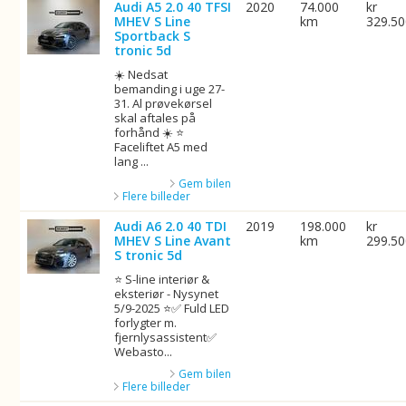
Audi A5 2.0 40 TFSI
2020
74.000
kr
MHEV S Line
km
329.5
Sportback S
tronic 5d
☀️ Nedsat
bemanding i uge 27-
31. Al prøvekørsel
skal aftales på
forhånd ☀️ ⭐
Faceliftet A5 med
lang ...
Gem bilen
Flere billeder
Audi A6 2.0 40 TDI
2019
198.000
kr
MHEV S Line Avant
km
299.5
S tronic 5d
⭐ S-line interiør &
eksteriør - Nysynet
5/9-2025 ⭐✅ Fuld LED
forlygter m.
fjernlysassistent✅
Webasto...
Gem bilen
Flere billeder