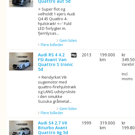
Quattro aut 5d
⭐ Super flot og
velholdt 1 ejers Audi
Q4 45 Quattro 4-
hjulstræk! ⭐✅ Fuld
LED forlygter m.
fjernlysas...
Gem bilen
Flere billeder
Audi RS 4 4.2
2013
199.000
kr
FSI Avant Van
km
349.5
Quattro S tronic
Varebil
5d
Incl.
⭐ Rendyrket V8-
moms
sugemotor med
quattro-firehjulstræk
og LANG udstyrsliste
i den smukke
Suzuka gråmetal...
Gem bilen
Flere billeder
Audi S4 2.7 V6
1999
319.000
kr
Biturbo Avant
km
199.8
Quattro 6g 5d