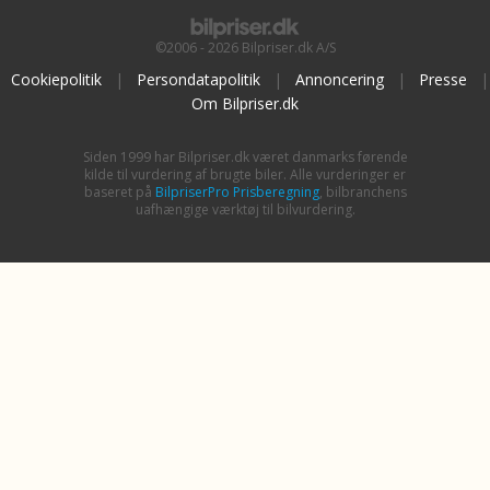
©2006 - 2026 Bilpriser.dk A/S
Cookiepolitik
|
Persondatapolitik
|
Annoncering
|
Presse
|
Om Bilpriser.dk
Siden 1999 har Bilpriser.dk været danmarks førende
kilde til vurdering af brugte biler. Alle vurderinger er
baseret på
BilpriserPro Prisberegning
, bilbranchens
uafhængige værktøj til bilvurdering.