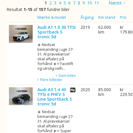
1
2
3
4
5
6
7
8
9
10
11
Næste
Resultat
1-15
af
157
fundne biler
Billede
Mærke & model
Årgang
Km stand
Pris
Audi A1 1.0 30 TFSI
2019
62.000
kr
Sportback S
km
179.8
tronic 5d
☀️ Nedsat
bemanding i uge 27-
31. Al prøvekørsel
skal aftales på
forhånd ☀️⭐ Facelift
og utrolig velh...
Gem bilen
Flere billeder
Audi A3 1.4 40
2020
85.000
kr
TFSI e PHEV S
km
229.5
Line Sportback S
tronic 5d
☀️ Nedsat
bemanding i uge 27-
31. Al prøvekørsel
skal aftales på
forhånd ☀️⭐ Super