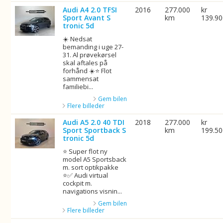
Audi A4 2.0 TFSI
2016
277.000
kr
Sport Avant S
km
139.9
tronic 5d
☀️ Nedsat
bemanding i uge 27-
31. Al prøvekørsel
skal aftales på
forhånd ☀️⭐ Flot
sammensat
familiebi...
Gem bilen
Flere billeder
Audi A5 2.0 40 TDI
2018
277.000
kr
Sport Sportback S
km
199.5
tronic 5d
⭐ Super flot ny
model A5 Sportsback
m. sort optikpakke
⭐✅ Audi virtual
cockpit m.
navigations visnin...
Gem bilen
Flere billeder