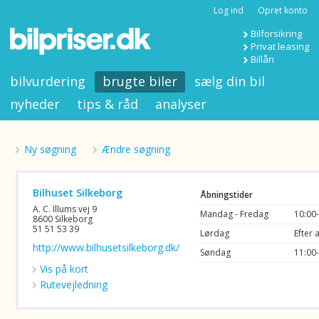
Log ind
Opret konto
Bilforsikring
Privat leasing
Billån
bilvurdering
brugte biler
sælg din bil
nyheder
tips & råd
analyser
Ny søgning
Ændre søgning
Bilhuset Silkeborg
Åbningstider
A. C. Illums vej 9
Mandag - Fredag
10:00
8600 Silkeborg
51 51 53 39
Lørdag
Efter 
http://www.bilhusetsilkeborg.dk/
Søndag
11:00
Vis på kort
Rutevejledning