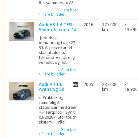
flot sammensat A3 ...
Gem bilen
Flere billeder
Audi A3 1.4 TFSI
2016
177.000
kr
Sedan S tronic 4d
km
139.9
☀️ Nedsat
bemanding i uge 27-
31. Al prøvekørsel
skal aftales på
forhånd ☀️⭐ Utrolig
velholdt og flot...
Gem bilen
Flere billeder
Audi A4 1.6
2005
287.000
kr
Avant 5g 5d
km
18.900
⭐ Praktisk og
rummelig A4
stationcar med træk!
⭐✅ Fartpilot✅ Syn til
03/2028✅ Stor touch
skærm✅ Tråd...
Gem bilen
Flere billeder