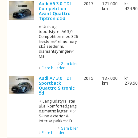
Audi A6 3.0 TDI
2017
171.000
kr
Competition
km
424.9
Avant Quattro
Tiptronic 5d
⭐ Unik og
topudstyret A6 3,0
Competition med 326
heste!⭐✅ El memory
skålsæder m.
diamantsyninger✅
Ma...
Gem bilen
Flere billeder
Audi A7 3.0 TDI
2015
187.000
kr
Sportback
km
279.5
Quattro S tronic
5d
⭐ Lang udstyrsliste!
Bl.a. komfortadgang
og matrix lygter! ⭐ ✅
S-line exteriør &
interiør pakke✅ Ful...
Gem bilen
Flere billeder