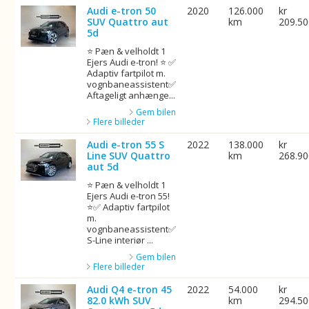
Audi e-tron 50
2020
126.000
kr
SUV Quattro aut
km
209.5
5d
⭐ Pæn & velholdt 1
Ejers Audi e-tron! ⭐ ✅
Adaptiv fartpilot m.
vognbaneassistent✅
Aftageligt anhænge...
Gem bilen
Flere billeder
Audi e-tron 55 S
2022
138.000
kr
Line SUV Quattro
km
268.9
aut 5d
⭐ Pæn & velholdt 1
Ejers Audi e-tron 55!
⭐✅ Adaptiv fartpilot
m.
vognbaneassistent✅
S-Line interiør ...
Gem bilen
Flere billeder
Audi Q4 e-tron 45
2022
54.000
kr
82.0 kWh SUV
km
294.5