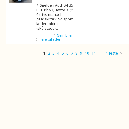
⭐ Sjælden Audi S4 B5
Bi-Turbo Quattro ⭐ ✅
6-trins manuel
gearskifte✅ S4 sport
læderkabine
(skålsæder...
Gem bilen
Flere billeder
1
2
3
4
5
6
7
8
9
10
11
Næste