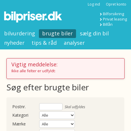
Log ind
Opret konto
Bilforsikring
Privat leasing
Billån
bilvurdering
brugte biler
sælg din bil
nyheder
tips & råd
analyser
Vigtig meddelelse:
Ikke alle felter er udfyldt:
Søg efter brugte biler
nummer
Skal udfyldes
Kategori
Mærke