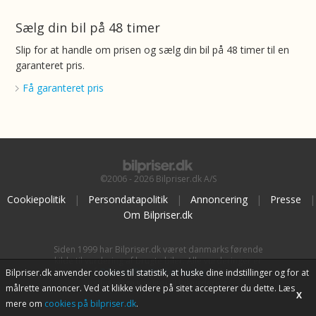
Sælg din bil på 48 timer
Slip for at handle om prisen og sælg din bil på 48 timer til en
garanteret pris.
Få garanteret pris
©2006 - 2026 Bilpriser.dk A/S
Cookiepolitik
|
Persondatapolitik
|
Annoncering
|
Presse
|
Om Bilpriser.dk
Siden 1999 har Bilpriser.dk været danmarks førende
kilde til vurdering af brugte biler. Alle vurderinger er
baseret på
BilpriserPro Prisberegning
, bilbranchens
Bilpriser.dk anvender cookies til statistik, at huske dine indstillinger og for at
uafhængige værktøj til bilvurdering.
målrette annoncer. Ved at klikke videre på sitet accepterer du dette. Læs
X
mere om
cookies på bilpriser.dk
.