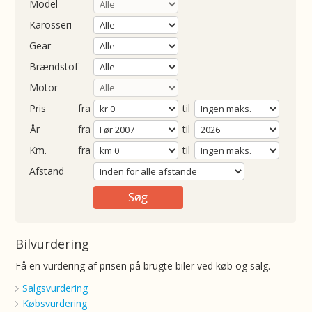
Model
Karosseri
Gear
Brændstof
Motor
Pris
fra
til
Årgang
fra
til
ometer
fra
til
Afstand
Bilvurdering
Få en vurdering af prisen på brugte biler ved køb og salg.
Salgsvurdering
Købsvurdering