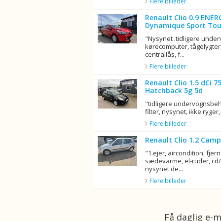
Flere billeder
Renault Clio 0.9 ENER
Dynamique Sport Tou
"Nysynet .tidligere unde
kørecomputer, tågelygter,
centrallås, f...
Flere billeder
Renault Clio 1.5 dCi 
Hatchback 5g 5d
"tidligere undervognsbeha
filter, nysynet, ikke ryger, 
Flere billeder
Renault Clio 1.2 Camp
"1.ejer, aircondition, fjern
sædevarme, el-ruder, cd/r
nysynet de...
Flere billeder
Få daglig e-m