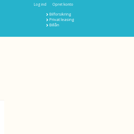
Log ind
Opret konto
Bilforsikring
Privat leasing
Billån