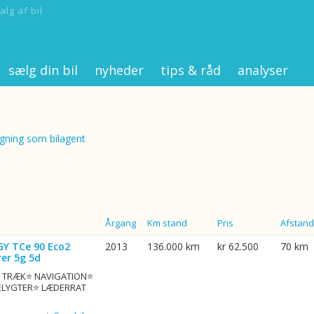
alg af bil
sælg din bil
nyheder
tips & råd
analyser
ning som bilagent
Årgang
Km stand
Pris
Afstand
GY TCe 90 Eco2
2013
136.000 km
kr 62.500
70 km
er 5g 5d
G. TRÆK⭐ NAVIGATION⭐
ELYGTER⭐ LÆDERRAT