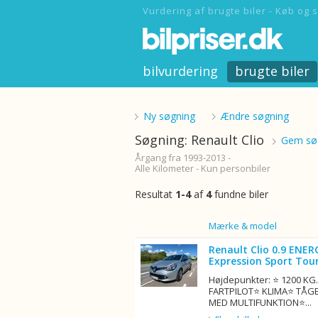
Vurdering af brugte biler - Køb og s
bilvurdering
brugte biler
Ny søgning
Ændre søgning
Søgning: Renault Clio
Gem søg
Årgang fra 1993-2013 -
Alle Kilometer - Kun personbiler
Resultat
1-4
af
4
fundne biler
Billede
Mærke & model
Renault Clio 0.9 ENER
Expression Sport Tour
Højdepunkter: ⭐ 1200 K
FARTPILOT⭐ KLIMA⭐ TÅG
MED MULTIFUNKTION⭐...