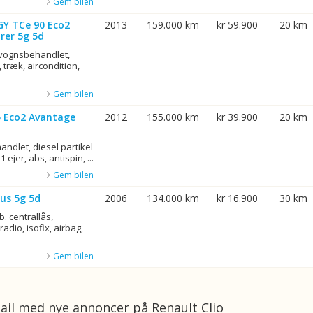
Gem bilen
GY TCe 90 Eco2
2013
159.000 km
kr 59.900
20 km
rer 5g 5d
rvognsbehandlet,
 træk, aircondition,
Gem bilen
75 Eco2 Avantage
2012
155.000 km
kr 39.900
20 km
ndlet, diesel partikel
1 ejer, abs, antispin, ...
Gem bilen
us 5g 5d
2006
134.000 km
kr 16.900
30 km
b. centrallås,
adio, isofix, airbag,
Gem bilen
ail med nye annoncer på Renault Clio