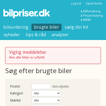
Log ind
Opret konto
Bilforsikring
Privat leasing
Billån
bilvurdering
brugte biler
sælg din bil
nyheder
tips & råd
analyser
Vigtig meddelelse:
Ikke alle felter er udfyldt:
Søg efter brugte biler
nummer
Skal udfyldes
Kategori
Mærke