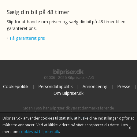
Sælg din bil på 48 timer
Slip for at handle om prisen og sælg din bil på 48 timer til en
garanteret pris.
Få garanteret pris
©2006 - 2026 Bilpriser.dk A/S
Cookiepolitik
|
Persondatapolitik
|
Annoncering
|
Presse
|
Om Bilpriser.dk
Siden 1999 har Bilpriser.dk været danmarks førende
kilde til vurdering af brugte biler. Alle vurderinger er
baseret på
BilpriserPro Prisberegning
, bilbranchens
Bilpriser.dk anvender cookies til statistik, at huske dine indstillinger og for at
uafhængige værktøj til bilvurdering.
målrette annoncer. Ved at klikke videre på sitet accepterer du dette. Læs
X
mere om
cookies på bilpriser.dk
.