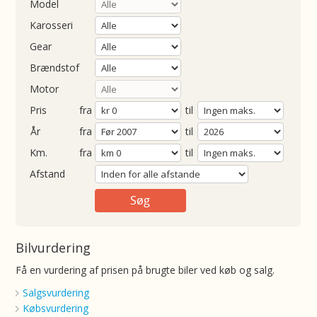
Model
Karosseri
Gear
Brændstof
Motor
Pris
fra
til
Årgang
fra
til
ometer
fra
til
Afstand
Bilvurdering
Få en vurdering af prisen på brugte biler ved køb og salg.
Salgsvurdering
Købsvurdering