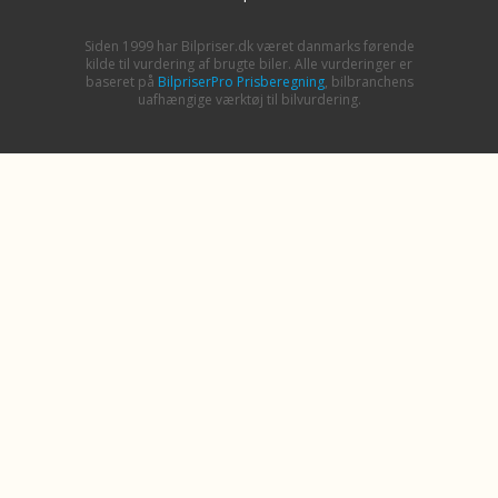
Siden 1999 har Bilpriser.dk været danmarks førende
kilde til vurdering af brugte biler. Alle vurderinger er
baseret på
BilpriserPro Prisberegning
, bilbranchens
uafhængige værktøj til bilvurdering.