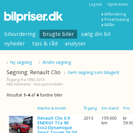
Log ind
Opret konto
Bilforsikring
Privat leasing
Billån
bilvurdering
brugte biler
sælg din bil
nyheder
tips & råd
analyser
Ny søgning
Ændre søgning
Søgning: Renault Clio
Gem søgning som bilagent
Årgang fra 1993-2013 -
Alle Kilometer - Kun personbiler
Resultat
1-4
af
4
fundne biler
Billede
Mærke & model
Årgang
Km stand
Pris
Renault Clio 0.9
2013
159.000
kr
ENERGY TCe 90
km
59.9
Eco2 Dynamique
Sport Tourer 5g 5d