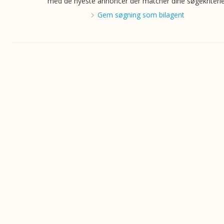
med de nyeste annoncer der matcher dine søgekriterie
Gem søgning som bilagent