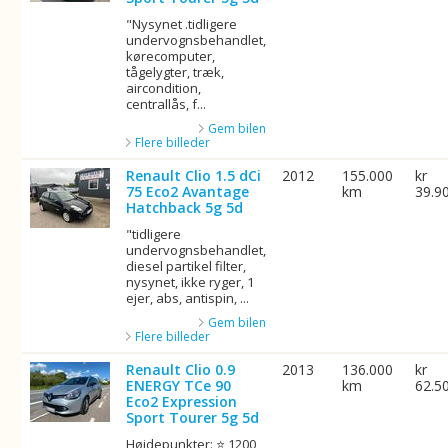
"Nysynet .tidligere
undervognsbehandlet,
kørecomputer,
tågelygter, træk,
aircondition,
centrallås, f...
Gem bilen
Flere billeder
Renault Clio 1.5 dCi
2012
155.000
kr
75 Eco2 Avantage
km
39.9
Hatchback 5g 5d
"tidligere
undervognsbehandlet,
diesel partikel filter,
nysynet, ikke ryger, 1
ejer, abs, antispin, ...
Gem bilen
Flere billeder
Renault Clio 0.9
2013
136.000
kr
ENERGY TCe 90
km
62.5
Eco2 Expression
Sport Tourer 5g 5d
Højdepunkter: ⭐ 1200