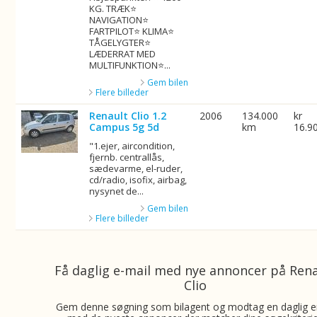
KG. TRÆK⭐
NAVIGATION⭐
FARTPILOT⭐ KLIMA⭐
TÅGELYGTER⭐
LÆDERRAT MED
MULTIFUNKTION⭐...
Gem bilen
Flere billeder
Renault Clio 1.2
2006
134.000
kr
Campus 5g 5d
km
16.9
"1.ejer, aircondition,
fjernb. centrallås,
sædevarme, el-ruder,
cd/radio, isofix, airbag,
nysynet de...
Gem bilen
Flere billeder
Få daglig e-mail med nye annoncer på Ren
Clio
Gem denne søgning som bilagent og modtag en daglig e