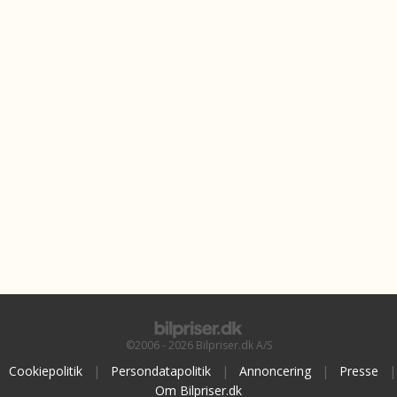
©2006 - 2026 Bilpriser.dk A/S
Cookiepolitik
|
Persondatapolitik
|
Annoncering
|
Presse
|
Om Bilpriser.dk