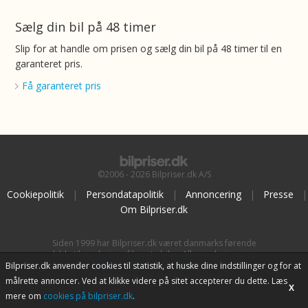
Sælg din bil på 48 timer
Slip for at handle om prisen og sælg din bil på 48 timer til en
garanteret pris.
Få garanteret pris
©2006 - 2026 Bilpriser.dk A/S
Cookiepolitik
|
Persondatapolitik
|
Annoncering
|
Presse
|
Om Bilpriser.dk
Siden 1999 har Bilpriser.dk været danmarks førende
kilde til vurdering af brugte biler. Alle vurderinger er
baseret på
BilpriserPro Prisberegning
, bilbranchens
Bilpriser.dk anvender cookies til statistik, at huske dine indstillinger og for at
uafhængige værktøj til bilvurdering.
målrette annoncer. Ved at klikke videre på sitet accepterer du dette. Læs
X
mere om
cookies på bilpriser.dk
.