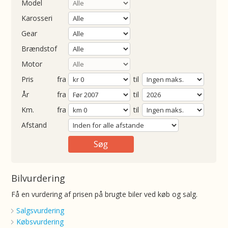
Model
Karosseri
Gear
Brændstof
Motor
Pris
fra
til
Årgang
fra
til
ometer
fra
til
Afstand
Bilvurdering
Få en vurdering af prisen på brugte biler ved køb og salg.
Salgsvurdering
Købsvurdering