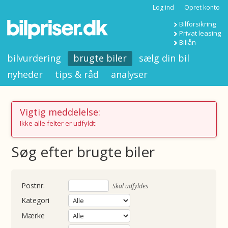
Log ind
Opret konto
Bilforsikring
Privat leasing
Billån
bilvurdering
brugte biler
sælg din bil
nyheder
tips & råd
analyser
Vigtig meddelelse:
Ikke alle felter er udfyldt:
Søg efter brugte biler
nummer
Skal udfyldes
Kategori
Mærke