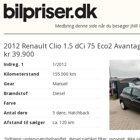
Medbring denne side når du besøger JNR B
2012 Renault Clio 1.5 dCi 75 Eco2 Avanta
kr 39.900
Indreg. 1
1/2012
Kilometerstand
155.000 km
Gear
Manuel
Brændstof
Diesel
Farve
Antal døre
5 døre, Hatchback
Afstand til sælger
ca. 120 km
"tidligere undervognsbehandlet, diesel partikel filter, nysynet, ikke ry