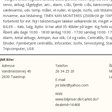
servo, airbag, tågelygter, airc., alarm, c.lås, fjernb. c.lås, kørecomp
sædevarme, udv. temp. måler, el-ruder, el-spejle, isofix, usb tilslutni
m/varme, aux tilslutning, TRÆK KAN MONTERES (2500kr)Vi gir 100
forbehold for evt. fejl i tekstenSuper lækker velkørende bil, meget v
BILER -- Køb, Salg, Bytte. Vi har altid 35-40biler på lager. Kig forb
Åbent alle dage 10:00 - 18:00 lørdag 10:00 - 17:00 søndag 10:00- 17:
Alarm, Antal airbags, Antispin, Aux stik, Cd og radio, Centrallås, El-
Elruder, Fjernbetjent centrallås, Infocenter, Isofix, Servostyring, 
Tripcomputer, USB
JNR Biler
Adresse
Telefon
Å
Vandmestervej 40
26 34 25 20
M
2630 Taastrup
L
E-mail
jnr.biler@yahoo.com
Web
www.bilpriser.dk/carlist.do?
dealerid=16468