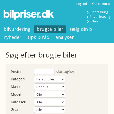
Log ind
Opret konto
Bilforsikring
Privat leasing
Billån
bilvurdering
brugte biler
sælg din bil
nyheder
tips & råd
analyser
Søg efter brugte biler
nummer
Skal udfyldes
Kategori
Mærke
Model
Karosseri
Gear