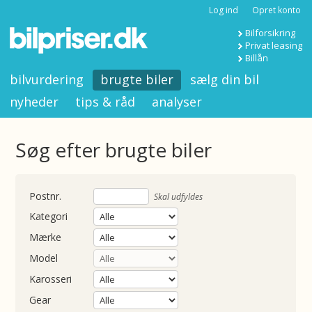
Log ind
Opret konto
Bilforsikring
Privat leasing
Billån
bilvurdering
brugte biler
sælg din bil
nyheder
tips & råd
analyser
Søg efter brugte biler
nummer
Skal udfyldes
Kategori
Mærke
Model
Karosseri
Gear