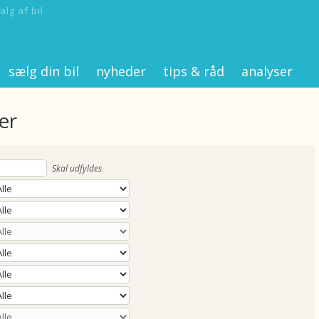
alg af bil
sælg din bil
nyheder
tips & råd
analyser
er
Skal udfyldes