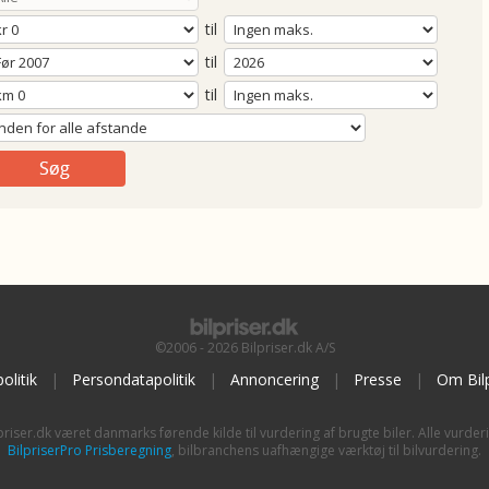
til
til
til
©2006 - 2026 Bilpriser.dk A/S
olitik
|
Persondatapolitik
|
Annoncering
|
Presse
|
Om Bilp
priser.dk været danmarks førende kilde til vurdering af brugte biler. Alle vurder
BilpriserPro Prisberegning
, bilbranchens uafhængige værktøj til bilvurdering.