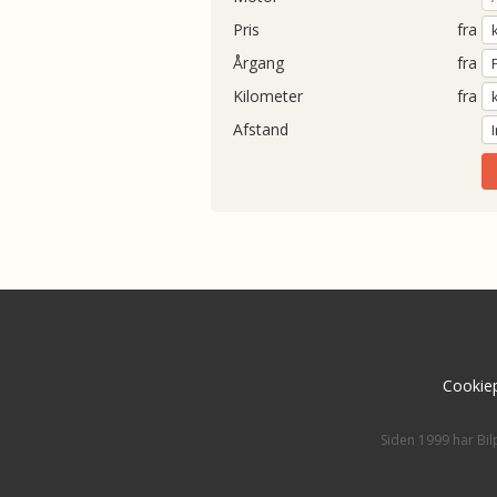
Pris
fra
Årgang
fra
Kilometer
fra
Afstand
Cookiep
Siden 1999 har Bil