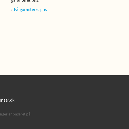
garanteret pris.
Få garanteret pris
riser.dk
inger er baseret på