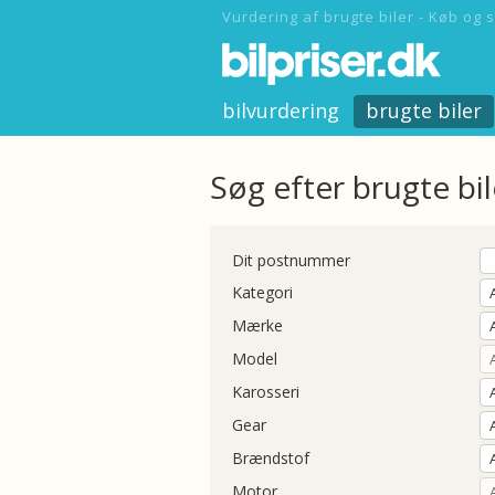
Vurdering af brugte biler - Køb og s
bilvurdering
brugte biler
Søg efter brugte bil
Dit postnummer
Kategori
Mærke
Model
Karosseri
Gear
Brændstof
Motor