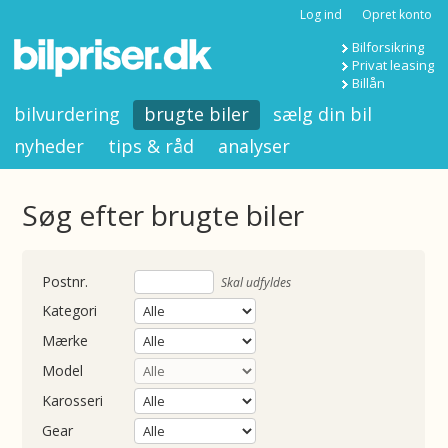
Log ind
Opret konto
Bilforsikring
Privat leasing
Billån
bilvurdering
brugte biler
sælg din bil
nyheder
tips & råd
analyser
Søg efter brugte biler
nummer
Skal udfyldes
Kategori
Mærke
Model
Karosseri
Gear