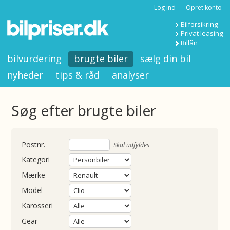
Log ind
Opret konto
Bilforsikring
Privat leasing
Billån
bilvurdering
brugte biler
sælg din bil
nyheder
tips & råd
analyser
Søg efter brugte biler
nummer
Skal udfyldes
Kategori
Mærke
Model
Karosseri
Gear