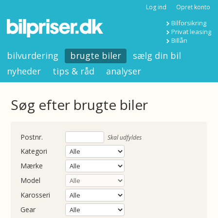
Log ind
Opret konto
Bilforsikring
Privat leasing
Billån
bilvurdering
brugte biler
sælg din bil
nyheder
tips & råd
analyser
Søg efter brugte biler
nummer
Skal udfyldes
Kategori
Mærke
Model
Karosseri
Gear