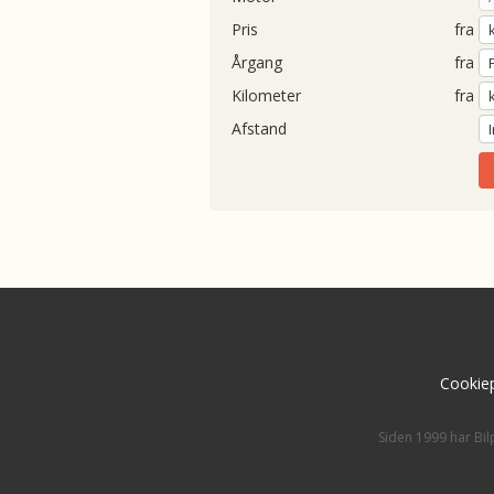
Pris
fra
Årgang
fra
Kilometer
fra
Afstand
Cookiep
Siden 1999 har Bil