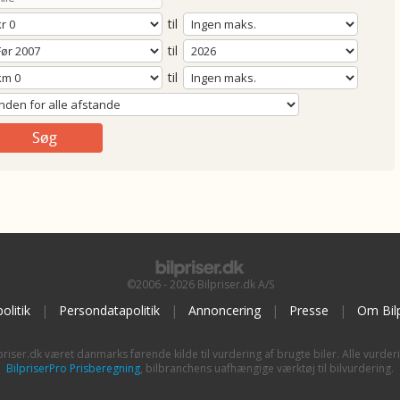
til
til
til
©2006 - 2026 Bilpriser.dk A/S
olitik
|
Persondatapolitik
|
Annoncering
|
Presse
|
Om Bilp
priser.dk været danmarks førende kilde til vurdering af brugte biler. Alle vurder
BilpriserPro Prisberegning
, bilbranchens uafhængige værktøj til bilvurdering.