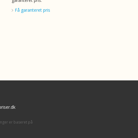
garanteret pris.
Få garanteret pris
riser.dk
inger er baseret på