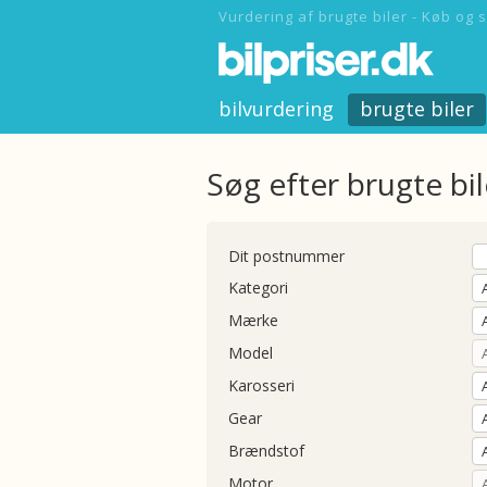
Vurdering af brugte biler - Køb og s
bilvurdering
brugte biler
Søg efter brugte bil
Dit postnummer
Kategori
Mærke
Model
Karosseri
Gear
Brændstof
Motor