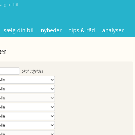
alg af bil
sælg din bil
nyheder
tips & råd
analyser
er
Skal udfyldes