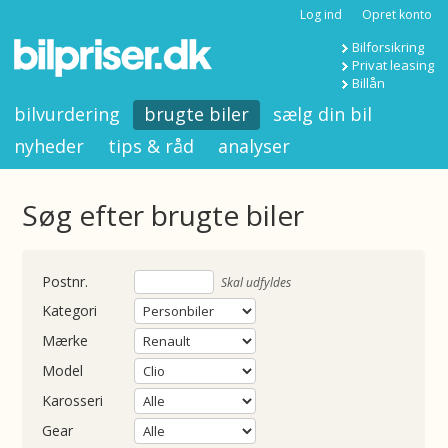
Log ind
Opret konto
Bilforsikring
Privat leasing
Billån
bilvurdering
brugte biler
sælg din bil
nyheder
tips & råd
analyser
Søg efter brugte biler
nummer
Skal udfyldes
Kategori
Mærke
Model
Karosseri
Gear