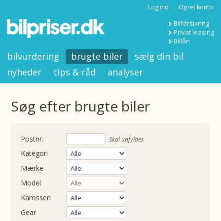
Log ind
Opret konto
Bilforsikring
Privat leasing
Billån
bilvurdering
brugte biler
sælg din bil
nyheder
tips & råd
analyser
Søg efter brugte biler
nummer
Skal udfyldes
Kategori
Mærke
Model
Karosseri
Gear