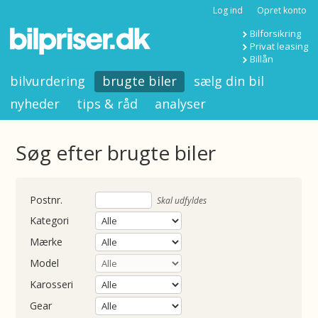
Log ind
Opret konto
Bilforsikring
Privat leasing
Billån
bilvurdering
brugte biler
sælg din bil
nyheder
tips & råd
analyser
Søg efter brugte biler
nummer
Skal udfyldes
Kategori
Mærke
Model
Karosseri
Gear