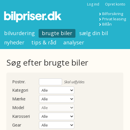
Log ind
Opret konto
Bilforsikring
Privat leasing
Billån
bilvurdering
brugte biler
sælg din bil
nyheder
tips & råd
analyser
Søg efter brugte biler
nummer
Skal udfyldes
Kategori
Mærke
Model
Karosseri
Gear