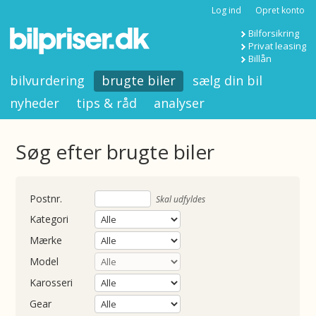
Log ind
Opret konto
Bilforsikring
Privat leasing
Billån
bilvurdering
brugte biler
sælg din bil
nyheder
tips & råd
analyser
Søg efter brugte biler
nummer
Skal udfyldes
Kategori
Mærke
Model
Karosseri
Gear