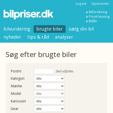
Log ind
Opret konto
Bilforsikring
Privat leasing
Billån
bilvurdering
brugte biler
sælg din bil
nyheder
tips & råd
analyser
Søg efter brugte biler
nummer
Skal udfyldes
Kategori
Mærke
Model
Karosseri
Gear