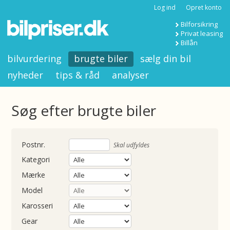
Log ind
Opret konto
Bilforsikring
Privat leasing
Billån
bilvurdering
brugte biler
sælg din bil
nyheder
tips & råd
analyser
Søg efter brugte biler
nummer
Skal udfyldes
Kategori
Mærke
Model
Karosseri
Gear