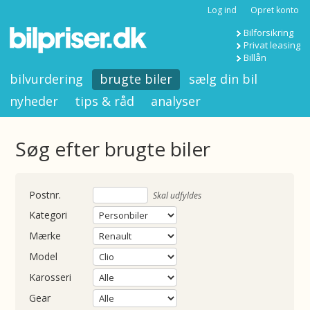
Log ind
Opret konto
Bilforsikring
Privat leasing
Billån
bilvurdering
brugte biler
sælg din bil
nyheder
tips & råd
analyser
Søg efter brugte biler
nummer
Skal udfyldes
Kategori
Mærke
Model
Karosseri
Gear