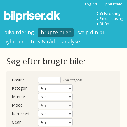
Log ind
Opret konto
Bilforsikring
Privat leasing
Billån
bilvurdering
brugte biler
sælg din bil
nyheder
tips & råd
analyser
Søg efter brugte biler
nummer
Skal udfyldes
Kategori
Mærke
Model
Karosseri
Gear