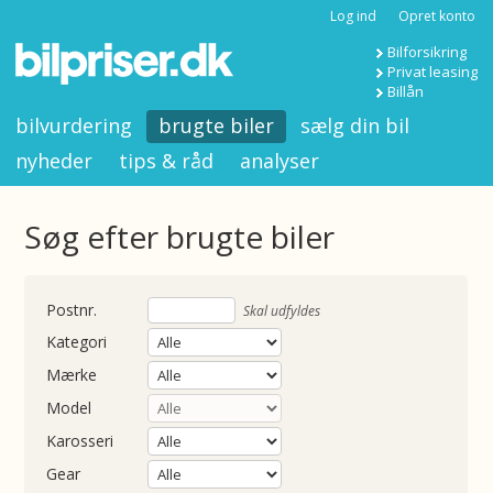
Log ind
Opret konto
Bilforsikring
Privat leasing
Billån
bilvurdering
brugte biler
sælg din bil
nyheder
tips & råd
analyser
Søg efter brugte biler
nummer
Skal udfyldes
Kategori
Mærke
Model
Karosseri
Gear