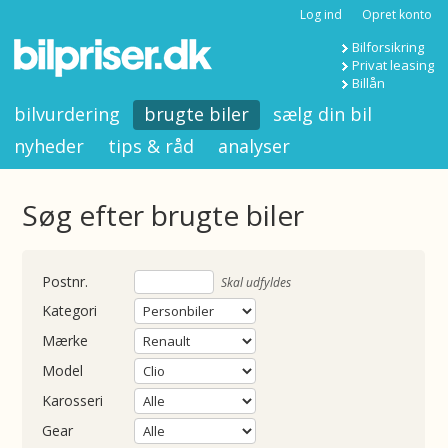
Log ind
Opret konto
Bilforsikring
Privat leasing
Billån
bilvurdering
brugte biler
sælg din bil
nyheder
tips & råd
analyser
Søg efter brugte biler
nummer
Skal udfyldes
Kategori
Mærke
Model
Karosseri
Gear