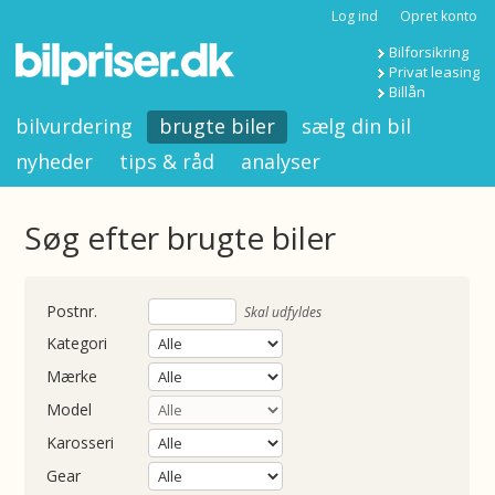
Log ind
Opret konto
Bilforsikring
Privat leasing
Billån
bilvurdering
brugte biler
sælg din bil
nyheder
tips & råd
analyser
Søg efter brugte biler
nummer
Skal udfyldes
Kategori
Mærke
Model
Karosseri
Gear