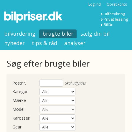
Log ind
Opret konto
Bilforsikring
Privat leasing
Billån
bilvurdering
brugte biler
sælg din bil
nyheder
tips & råd
analyser
Søg efter brugte biler
nummer
Skal udfyldes
Kategori
Mærke
Model
Karosseri
Gear