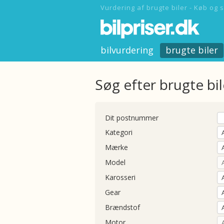
Vurdering af brugte biler - Køb og s
bilvurdering
brugte biler
Søg efter brugte bil
Dit postnummer
Kategori
Mærke
Model
Karosseri
Gear
Brændstof
Motor