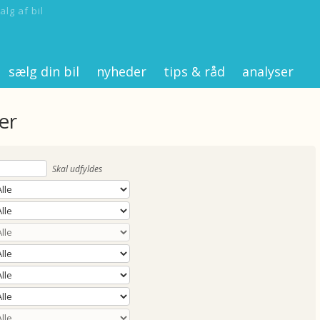
alg af bil
sælg din bil
nyheder
tips & råd
analyser
er
Skal udfyldes