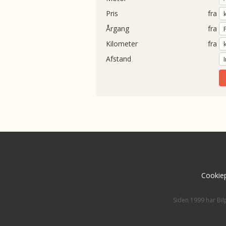
Pris
fra
Årgang
fra
Kilometer
fra
Afstand
Cookiep
Siden 1999 har Bil