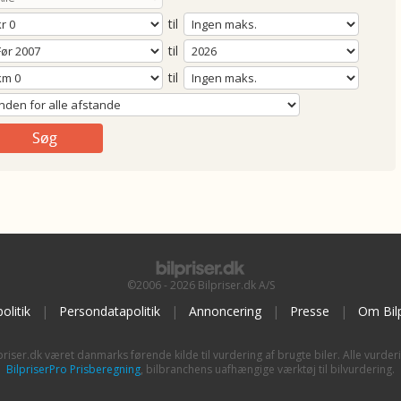
til
til
til
©2006 - 2026 Bilpriser.dk A/S
olitik
|
Persondatapolitik
|
Annoncering
|
Presse
|
Om Bilp
priser.dk været danmarks førende kilde til vurdering af brugte biler. Alle vurder
BilpriserPro Prisberegning
, bilbranchens uafhængige værktøj til bilvurdering.