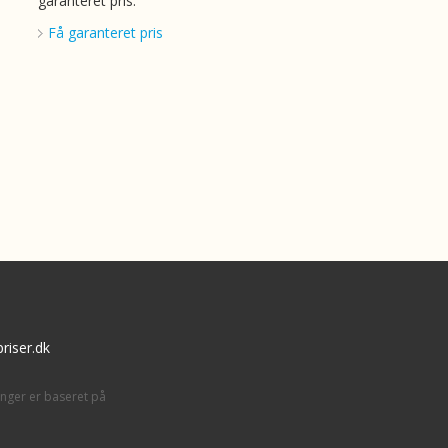
garanteret pris.
Få garanteret pris
riser.dk
inger er baseret på