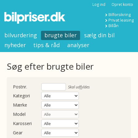
Log ind
Opret konto
Bilforsikring
Privat leasing
Billån
bilvurdering
brugte biler
sælg din bil
nyheder
tips & råd
analyser
Søg efter brugte biler
nummer
Skal udfyldes
Kategori
Mærke
Model
Karosseri
Gear