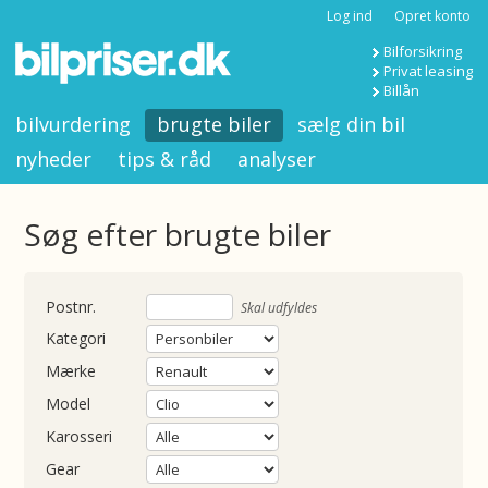
Log ind
Opret konto
Bilforsikring
Privat leasing
Billån
bilvurdering
brugte biler
sælg din bil
nyheder
tips & råd
analyser
Søg efter brugte biler
nummer
Skal udfyldes
Kategori
Mærke
Model
Karosseri
Gear