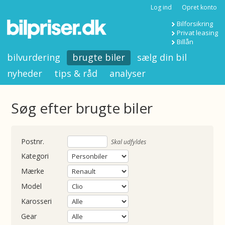
Log ind
Opret konto
Bilforsikring
Privat leasing
Billån
bilvurdering
brugte biler
sælg din bil
nyheder
tips & råd
analyser
Søg efter brugte biler
nummer
Skal udfyldes
Kategori
Mærke
Model
Karosseri
Gear