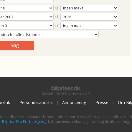
til
til
til
©2006 - 2026 Bilpriser.dk A/S
olitik
|
Persondatapolitik
|
Annoncering
|
Presse
|
Om Bilp
priser.dk været danmarks førende kilde til vurdering af brugte biler. Alle vurder
BilpriserPro Prisberegning
, bilbranchens uafhængige værktøj til bilvurdering.