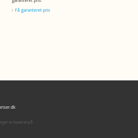
garanteret pris.
Få garanteret pris
riser.dk
inger er baseret på