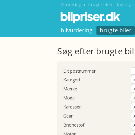
Vurdering af brugte biler - Køb og s
bilvurdering
brugte biler
Søg efter brugte bil
Dit postnummer
Kategori
Mærke
Model
Karosseri
Gear
Brændstof
Motor