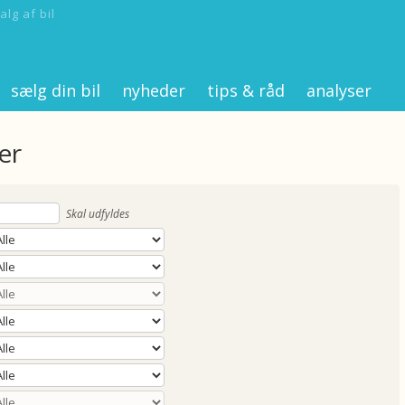
alg af bil
sælg din bil
nyheder
tips & råd
analyser
er
Skal udfyldes