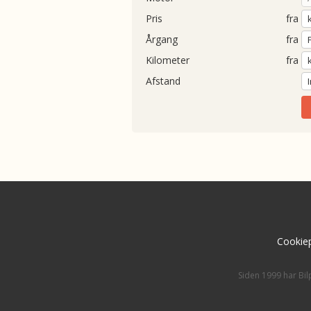
Pris
fra
Årgang
fra
Kilometer
fra
Afstand
Cookiep
Siden 1999 har Bil