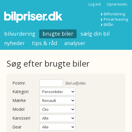
Log ind
Opret konto
Bilforsikring
Privat leasing
Billån
bilvurdering
brugte biler
sælg din bil
nyheder
tips & råd
analyser
Søg efter brugte biler
nummer
Skal udfyldes
Kategori
Mærke
Model
Karosseri
Gear