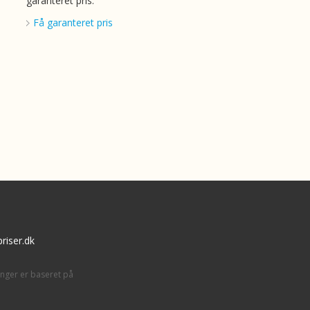
garanteret pris.
Få garanteret pris
riser.dk
inger er baseret på