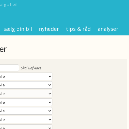
alg af bil
sælg din bil
nyheder
tips & råd
analyser
er
Skal udfyldes