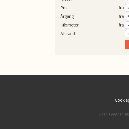
Pris
fra
Årgang
fra
Kilometer
fra
Afstand
Cookiep
Siden 1999 har Bil