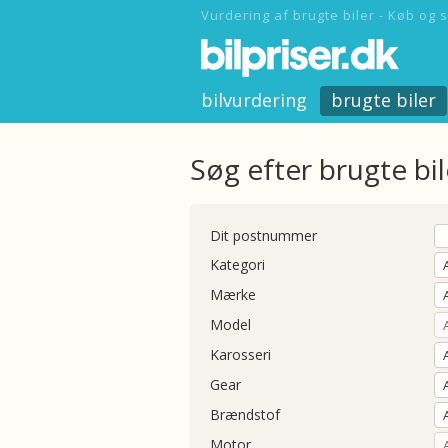
Vurdering af brugte biler - Køb og s
bilvurdering
brugte biler
Søg efter brugte bil
Dit postnummer
Kategori
Mærke
Model
Karosseri
Gear
Brændstof
Motor