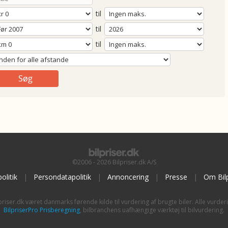
til
til
til
©2006 - 2026 Bilpriser.dk A/S
olitik
|
Persondatapolitik
|
Annoncering
|
Presse
|
Om Bilp
priser.dk været danmarks førende kilde til vurdering af brugte biler. Alle vurder
BilpriserPro Prisberegning
, bilbranchens uafhængige værktøj til bilvurdering.