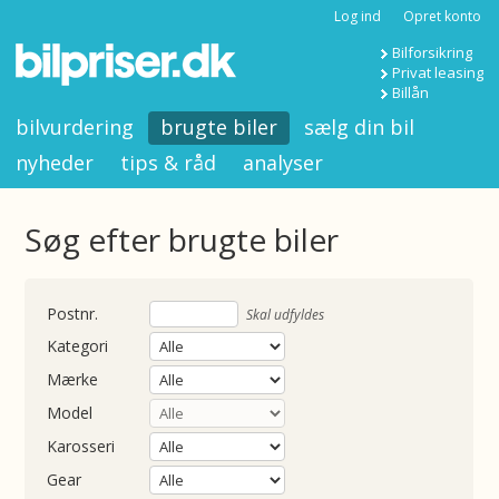
Log ind
Opret konto
Bilforsikring
Privat leasing
Billån
bilvurdering
brugte biler
sælg din bil
nyheder
tips & råd
analyser
Søg efter brugte biler
nummer
Skal udfyldes
Kategori
Mærke
Model
Karosseri
Gear