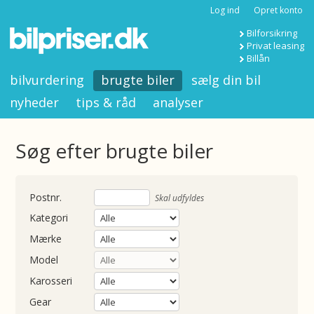
Log ind
Opret konto
Bilforsikring
Privat leasing
Billån
bilvurdering
brugte biler
sælg din bil
nyheder
tips & råd
analyser
Søg efter brugte biler
nummer
Skal udfyldes
Kategori
Mærke
Model
Karosseri
Gear