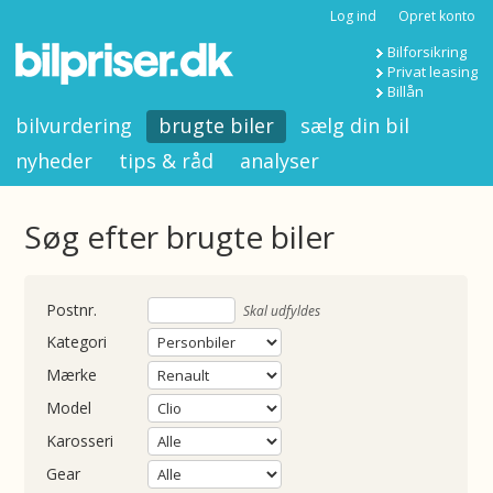
Log ind
Opret konto
Bilforsikring
Privat leasing
Billån
bilvurdering
brugte biler
sælg din bil
nyheder
tips & råd
analyser
Søg efter brugte biler
nummer
Skal udfyldes
Kategori
Mærke
Model
Karosseri
Gear